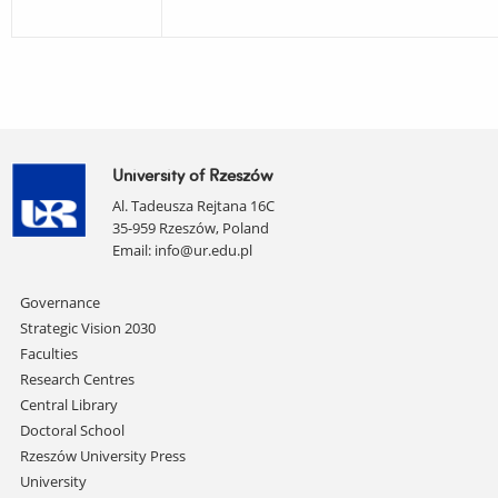
University of Rzeszów
Al. Tadeusza Rejtana 16C
35-959 Rzeszów, Poland
Email:
info@ur.edu.pl
Skip
Governance
navigation
Strategic Vision 2030
Faculties
Research Centres
Central Library
Doctoral School
Rzeszów University Press
University