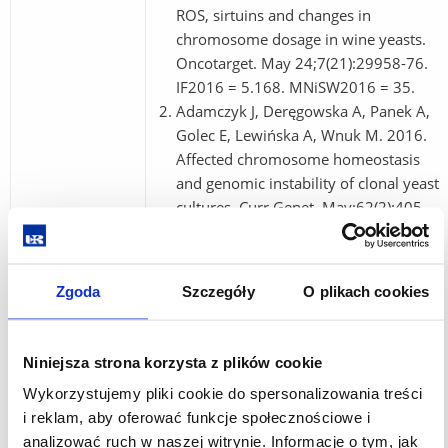
ROS, sirtuins and changes in
chromosome dosage in wine yeasts.
Oncotarget. May 24;7(21):29958-76.
IF2016 = 5.168. MNiSW2016 = 35.
Adamczyk J, Deręgowska A, Panek A,
Golec E, Lewińska A, Wnuk M. 2016.
Affected chromosome homeostasis
and genomic instability of clonal yeast
cultures. Curr Genet. May;62(2):405-
18. IF2016 = 3.764. MNiSW2016 = 25.
Adamczyk J, Deręgowska A,
Skoneczny M, Skoneczna A,
Zgoda
Szczegóły
O plikach cookies
Natkańska U, Kwiatkowska A, Rawska
E, Potocki L, Kuna E, Panek A,
Lewińska A, Wnuk M. 2016. Copy
Niniejsza strona korzysta z plików cookie
number variations of genes involved
Wykorzystujemy pliki cookie do spersonalizowania treści
in stress responses reflect the redox
i reklam, aby oferować funkcje społecznościowe i
state and DNA damage in brewing
analizować ruch w naszej witrynie. Informacje o tym, jak
yeasts. Cell Stress Chaperones.