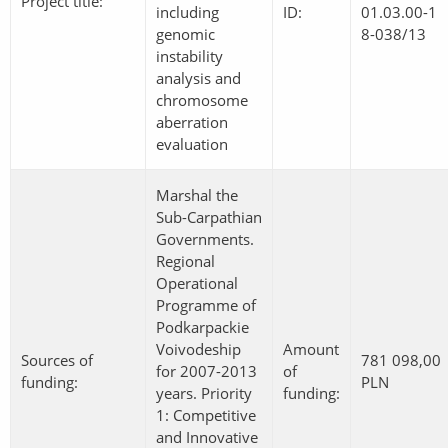
Project title:
including
ID:
01.03.00-1
genomic
8-038/13
instability
analysis and
chromosome
aberration
evaluation
Marshal the
Sub-Carpathian
Governments.
Regional
Operational
Programme of
Podkarpackie
Voivodeship
Amount
Sources of
781 098,00
for 2007-2013
of
funding:
PLN
years. Priority
funding:
1: Competitive
and Innovative