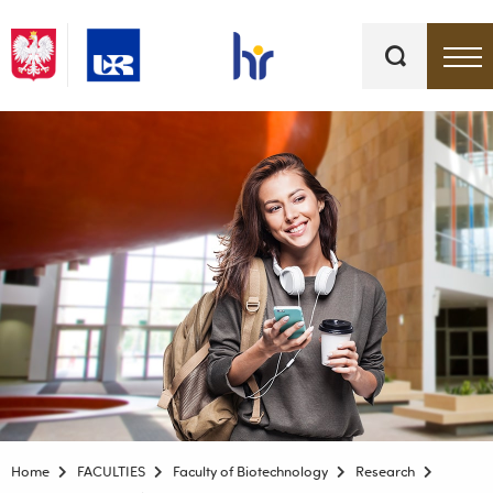
Keywords
Top bar menu
Home
FACULTIES
Faculty of Biotechnology
Research