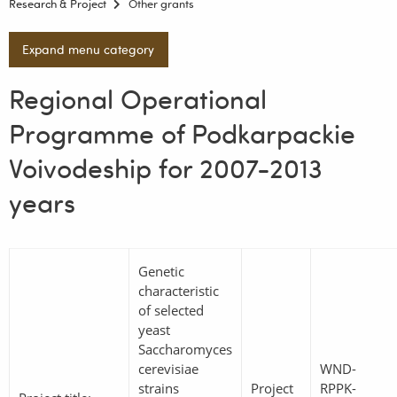
Research & Project
Other grants
Expand menu category
Regional Operational
Programme of Podkarpackie
Voivodeship for 2007-2013
years
Genetic
characteristic
of selected
yeast
Saccharomyces
cerevisiae
WND-
strains
Project
RPPK-