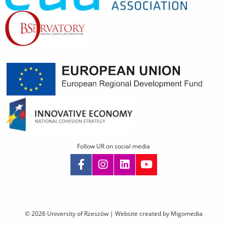
Follow UR on social media
Skip
navigation
© 2026 University of Rzeszów |
Website created by Migomedia