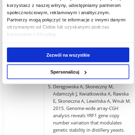
korzystasz z naszej witryny, udostępniamy partnerom
Sep;21(5):849-64. IF2016 = 2.411.
społecznościowym, reklamowym i analitycznym.
MNiSW2016 = 20.
Partnerzy mogą połączyć te informacje z innymi danymi
Adamczyk J, Deręgowska A, Potocki L,
otrzymanymi od Ciebie lub uzyskanymi podczas
Kuna E, Kapłan J, Pabian S,
korzystania z ich usług.
Kwiatkowska A, Lewińska A, Wnuk M.
List of the most
2016. Relationships between rDNA,
important
Nop1 and Sir complex in
Zezwól na wszystkie
publications:
biotechnologically relevant distillery
yeasts. Arch Microbiol.
Sep;198(7):715-23. IF2016 = 1.6.
Spersonalizuj
MNiSW2016 = 20.
Deręgowska A, Skoneczny M,
Adamczyk J, Kwiatkowska A, Rawska
E, Skoneczna A, Lewińska A, Wnuk M.
2015. Genome-wide array-CGH
analysis reveals YRF1 gene copy
number variation that modulates
genetic stability in distillery yeasts.