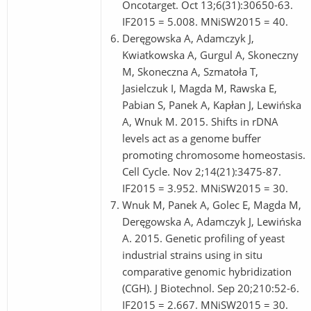
Oncotarget. Oct 13;6(31):30650-63.
IF2015 = 5.008. MNiSW2015 = 40.
Deręgowska A, Adamczyk J,
Kwiatkowska A, Gurgul A, Skoneczny
M, Skoneczna A, Szmatoła T,
Jasielczuk I, Magda M, Rawska E,
Pabian S, Panek A, Kapłan J, Lewińska
A, Wnuk M. 2015. Shifts in rDNA
levels act as a genome buffer
promoting chromosome homeostasis.
Cell Cycle. Nov 2;14(21):3475-87.
IF2015 = 3.952. MNiSW2015 = 30.
Wnuk M, Panek A, Golec E, Magda M,
Deręgowska A, Adamczyk J, Lewińska
A. 2015. Genetic profiling of yeast
industrial strains using in situ
comparative genomic hybridization
(CGH). J Biotechnol. Sep 20;210:52-6.
IF2015 = 2.667. MNiSW2015 = 30.