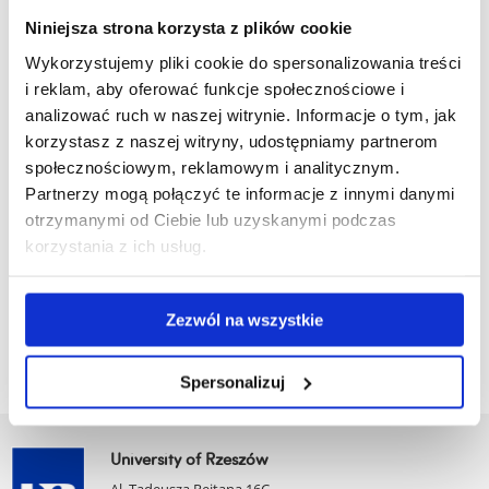
i pigmentów oraz dalsza jego charakterystyka
Niniejsza strona korzysta z plików cookie
(sekwencjonowanie DNA i RNA). Bioaktywne preparaty
przygotowane na bazie tych glonów, mogą być wykorzystane
Wykorzystujemy pliki cookie do spersonalizowania treści
w przemyśle spożywczym, kosmetycznym, farmaceutycznym
i reklam, aby oferować funkcje społecznościowe i
oraz petrochemicznym.
analizować ruch w naszej witrynie. Informacje o tym, jak
korzystasz z naszej witryny, udostępniamy partnerom
The aim of the project is to optimize the conditions for the
społecznościowym, reklamowym i analitycznym.
cultivation of a newly selected (in the Podkarpackie
Partnerzy mogą połączyć te informacje z innymi danymi
Voivodeship) strain of Parachlorella kessleri microalgae
otrzymanymi od Ciebie lub uzyskanymi podczas
towards the production of lipids, long-chain fatty acids and
korzystania z ich usług.
carbohydrates, mainly β-glucans and pigments, and further
characterization of this algae strain (DNA and RNA
sequencing). Bioactive preparations based on these algae can
Zezwól na wszystkie
be used in the food, cosmetics, pharmaceutical and
petrochemical industries.
Spersonalizuj
University of Rzeszów