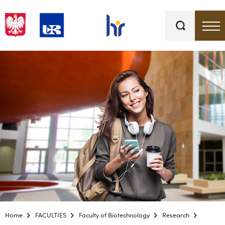
Keywords
Top bar menu
Home
FACULTIES
Faculty of Biotechnology
Research