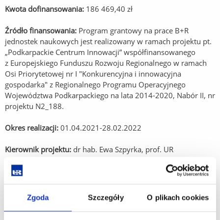
Kwota dofinansowania:
186 469,40 zł
Źródło finansowania:
Program grantowy na prace B+R
jednostek naukowych jest realizowany w ramach projektu pt.
„Podkarpackie Centrum Innowacji” współfinansowanego
z Europejskiego Funduszu Rozwoju Regionalnego w ramach
Osi Priorytetowej nr I "Konkurencyjna i innowacyjna
gospodarka" z Regionalnego Programu Operacyjnego
Województwa Podkarpackiego na lata 2014-2020, Nabór II, nr
projektu N2_188.
Okres realizacji:
01.04.2021-28.02.2022
Kierownik projektu:
dr hab. Ewa Szpyrka, prof. UR
Opis projektu:
Celem projektu jest optymalizacja warunków
hodowli nowo wyselekcjonowanego (na terenie województwa
podkarpackiego) szczepu mikroalg Parachlorella kessleri
Zgoda
Szczegóły
O plikach cookies
w kierunku produkcji lipidów, długołańcuchowych kwasów
tłuszczowych oraz węglowodanów, głównie β-glukanów