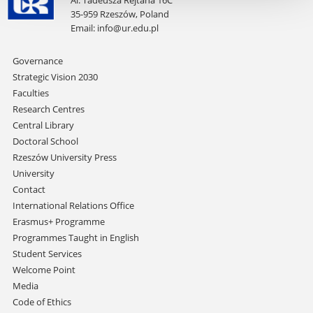
Al. Tadeusza Rejtana 16C
35-959 Rzeszów, Poland
Email:
info@ur.edu.pl
Skip
Governance
navigation
Strategic Vision 2030
Faculties
Research Centres
Central Library
Doctoral School
Rzeszów University Press
University
Contact
International Relations Office
Erasmus+ Programme
Programmes Taught in English
Student Services
Welcome Point
Media
Code of Ethics