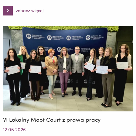
zobacz więcej
Konferencja
Naukowa
AI
Summit
2026:
Next-
Generation
Artificial
Intelligence
for
Law,
Science,
Innovation
and
Society
VI Lokalny Moot Court z prawa pracy
12.05.2026