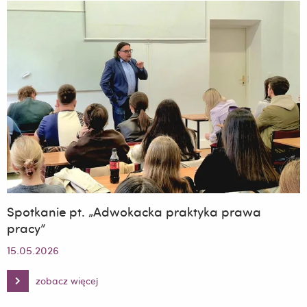
Spotkanie pt. „Adwokacka praktyka prawa
pracy”
15.05.2026
zobacz więcej
Spotkanie
pt.
„Adwokacka