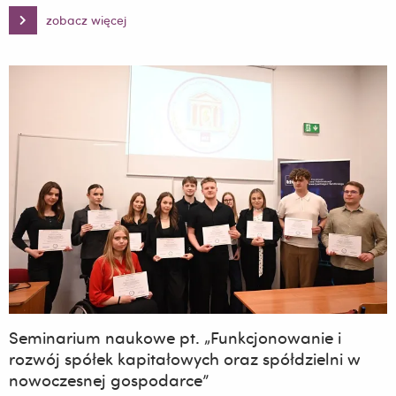
zobacz więcej
VI
Lokalny
Moot
Court
z
prawa
pracy
Seminarium naukowe pt. „Funkcjonowanie i
rozwój spółek kapitałowych oraz spółdzielni w
nowoczesnej gospodarce”