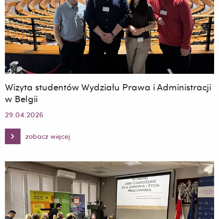
Wizyta studentów Wydziału Prawa i Administracji
w Belgii
29.04.2026
zobacz więcej
Wizyta
studentów
Wydziału
Prawa
i
Administracji
w
Belgii