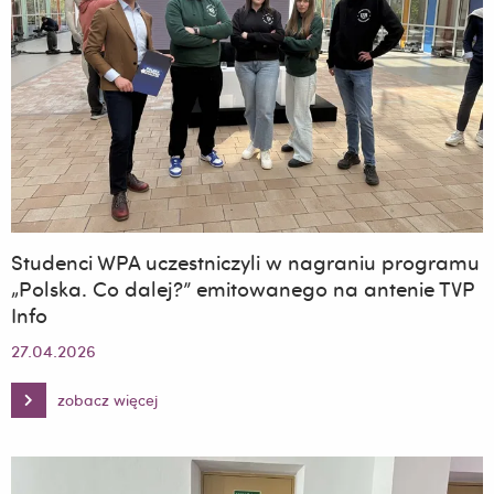
prokuratora
Studenci WPA uczestniczyli w nagraniu programu
„Polska. Co dalej?” emitowanego na antenie TVP
Info
27.04.2026
zobacz więcej
Studenci
WPA
uczestniczyli
w
nagraniu
programu