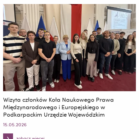
praktyka
prawa
pracy”
Wizyta członków Koła Naukowego Prawa
Międzynarodowego i Europejskiego w
Podkarpackim Urzędzie Wojewódzkim
15.05.2026
zobacz więcej