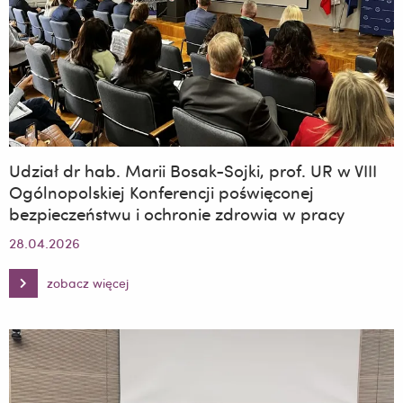
Udział dr hab. Marii Bosak-Sojki, prof. UR w VIII
Ogólnopolskiej Konferencji poświęconej
bezpieczeństwu i ochronie zdrowia w pracy
28.04.2026
zobacz więcej
Udział
dr
hab.
Marii
Bosak-
Sojki,
prof.
UR
w
VIII