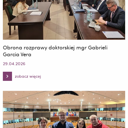
Słowacji.
Refleksje
i
Perspektywy”
Obrona rozprawy doktorskiej mgr Gabrieli
Garcia Vera
29.04.2026
zobacz więcej
Obrona
rozprawy
doktorskiej
mgr
Gabrieli
Garcia
Vera