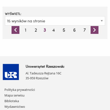
z
Uniwersytetu
w
Tiranie
WYŚWIETL:
pt.
„The
Importance
of
1
2
3
4
5
6
7
Criminology
in
Law”
Uniwersytet Rzeszowski
Al. Tadeusza Rejtana 16C
35-959 Rzeszów
Pomiń
Polityka prywatności
nawigację
Mapa serwisu
i
Biblioteka
przejdź
Wydawnictwo