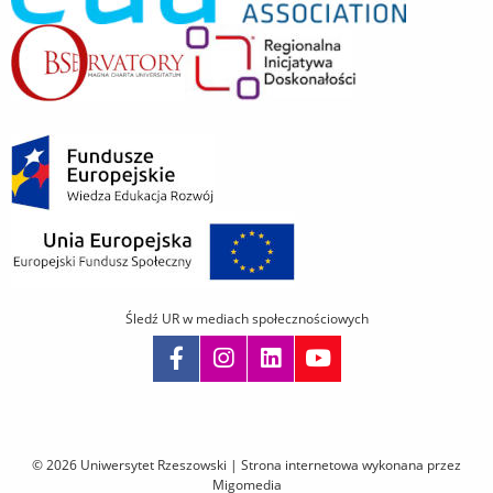
Śledź UR w mediach społecznościowych
Pomiń
nawigację
i
© 2026 Uniwersytet Rzeszowski |
Strona internetowa wykonana przez
przejdź
Migomedia