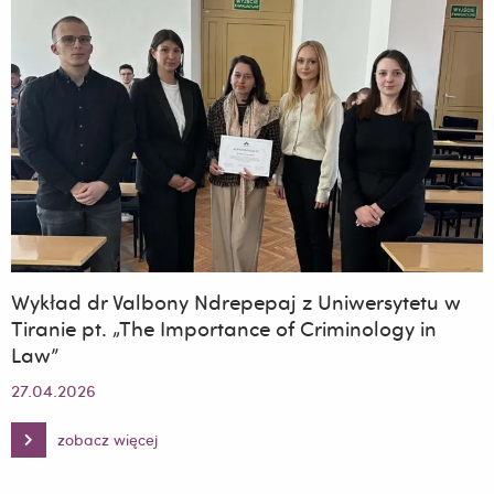
„Polska.
Co
dalej?”
emitowanego
na
antenie
TVP
Info
Wykład dr Valbony Ndrepepaj z Uniwersytetu w
Tiranie pt. „The Importance of Criminology in
Law”
27.04.2026
zobacz więcej
Wykład
dr
Valbony
Ndrepepaj