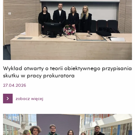
Ogólnopolskiej
Konferencji
poświęconej
bezpieczeństwu
i
ochronie
zdrowia
w
pracy
Wykład otwarty o teorii obiektywnego przypisania
skutku w pracy prokuratora
27.04.2026
zobacz więcej
Wykład
otwarty
o
teorii
obiektywnego
przypisania
skutku
w
pracy