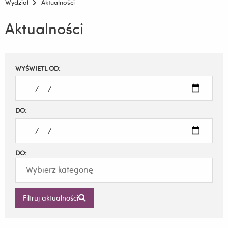
Wydział
Aktualności
Aktualności
Filtruj
WYŚWIETL OD:
wyniki
DO:
DO:
Filtruj aktualności