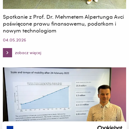
Spotkanie z Prof. Dr. Mehmetem Alpertunga Avci
poświęcone prawu finansowemu, podatkom i
nowym technologiom
04.05.2026
zobacz więcej
Spotkanie
z
Prof.
Dr.
Mehmetem
Alpertunga
Avci
poświęcone
prawu
finansowemu,
podatkom
i
nowym
technologiom