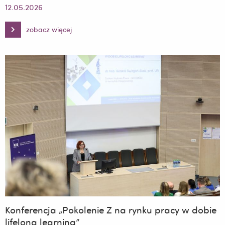
12.05.2026
zobacz więcej
Seminarium
naukowe
pt.
„Funkcjonowanie
i
rozwój
spółek
kapitałowych
oraz
spółdzielni
w
nowoczesnej
gospodarce”
Konferencja „Pokolenie Z na rynku pracy w dobie
lifelong learning”