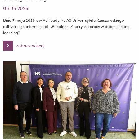
08.05.2026
Dnia 7
maja 2026 r. w Auli budynku A0 Uniwersytetu Rzeszowskiego
odbyła się konferencja pt.
„Pokolenie Z na rynku pracy w dobie
lifelong
learning”
.
zobacz więcej
Konferencja
„Pokolenie
Z
na
rynku
pracy
w
dobie
lifelong
learning”