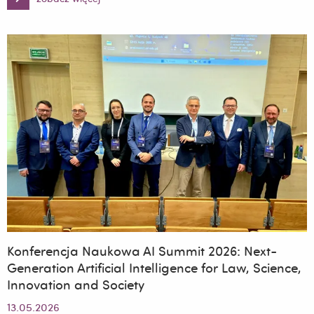
Wizyta
członków
Koła
Naukowego
Prawa
Międzynarodowego
i
Europejskiego
w
Podkarpackim
Urzędzie
Wojewódzkim
Konferencja Naukowa AI Summit 2026: Next-
Generation Artificial Intelligence for Law, Science,
Innovation and Society
13.05.2026