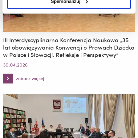
Spersonalizuj
III Interdyscyplinarna Konferencja Naukowa „35
lat obowiązywania Konwencji o Prawach Dziecka
w Polsce i Słowacji. Refleksje i Perspektywy”
30.04.2026
zobacz więcej
III
Interdyscyplinarna
Konferencja
Naukowa
„35
lat
obowiązywania
Konwencji
o
Prawach
Dziecka
w
Polsce
i