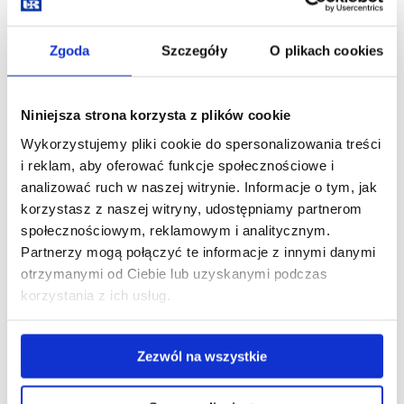
Zgoda
Szczegóły
O plikach cookies
Udział dra Sławomira Bździucha w
międzynarodowej konferencji „Somewhere in
Niniejsza strona korzysta z plików cookie
Between: Borders and Borderlands” w Londynie
Wykorzystujemy pliki cookie do spersonalizowania treści
04.05.2026
i reklam, aby oferować funkcje społecznościowe i
analizować ruch w naszej witrynie. Informacje o tym, jak
zobacz więcej
Udział
korzystasz z naszej witryny, udostępniamy partnerom
dra
Sławomira
społecznościowym, reklamowym i analitycznym.
Bździucha
Partnerzy mogą połączyć te informacje z innymi danymi
w
międzynarodowej
otrzymanymi od Ciebie lub uzyskanymi podczas
konferencji
„Somewhere
korzystania z ich usług.
in
Between:
Borders
and
Borderlands”
Zezwól na wszystkie
w
Londynie