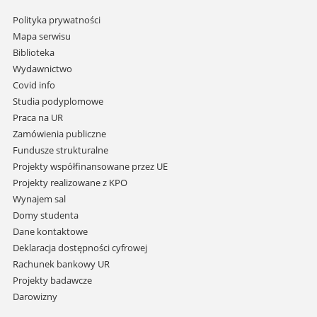
Pomiń
Polityka prywatności
nawigację
Mapa serwisu
i
Biblioteka
przejdź
Wydawnictwo
do
Covid info
treści
Studia podyplomowe
Praca na UR
Zamówienia publiczne
Fundusze strukturalne
Projekty współfinansowane przez UE
Projekty realizowane z KPO
Wynajem sal
Domy studenta
Dane kontaktowe
Deklaracja dostępności cyfrowej
Rachunek bankowy UR
Projekty badawcze
Darowizny