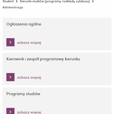
Student
Kierunki studiów (programy, rozkłady, sylabusy)
Administracja
Pomiń
nawigację
Ogłoszenia ogólne
i
przejdź
do
zobacz więcej
treści
Kierownik i zespół programowy kierunku
zobacz więcej
Programy studiów
zobacz więcej