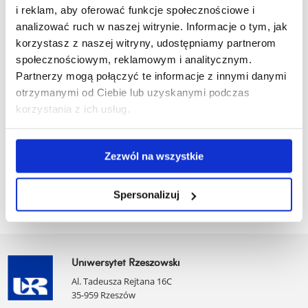
i reklam, aby oferować funkcje społecznościowe i
Praktyki programowe
analizować ruch w naszej witrynie. Informacje o tym, jak
korzystasz z naszej witryny, udostępniamy partnerom
społecznościowym, reklamowym i analitycznym.
zobacz więcej
Partnerzy mogą połączyć te informacje z innymi danymi
otrzymanymi od Ciebie lub uzyskanymi podczas
Sylwetka absolwenta
korzystania z ich usług.
Zezwól na wszystkie
zobacz więcej
Spersonalizuj
Uniwersytet Rzeszowski
Al. Tadeusza Rejtana 16C
35-959 Rzeszów