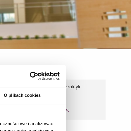
racja
Praktyki programowe
Programy i plany praktyk
O plikach cookies
zobacz więcej
ołecznościowe i analizować
artnerom społecznościowym,