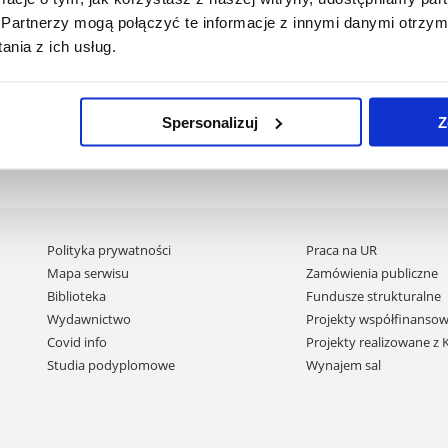
Partnerzy mogą połączyć te informacje z innymi danymi otrzym
nia z ich usług.
Spersonalizuj
Z
Pomiń
Polityka prywatności
Praca na UR
nawigację
Mapa serwisu
Zamówienia publiczne
i
Biblioteka
Fundusze strukturalne
przejdź
Wydawnictwo
Projekty współfinansow
do
Covid info
Projekty realizowane z
treści
Studia podyplomowe
Wynajem sal