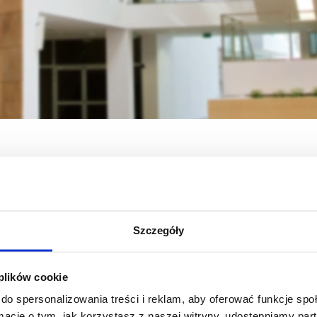
i
Student
Kierunki studiów (programy, rozkłady, sylabusy)
Administ
nty dla koordynatorów
Dokumenty dla studentów
Szczegóły
zobacz więcej
zobacz więcej
 plików cookie
do spersonalizowania treści i reklam, aby oferować funkcje sp
ormacje o tym, jak korzystasz z naszej witryny, udostępniamy p