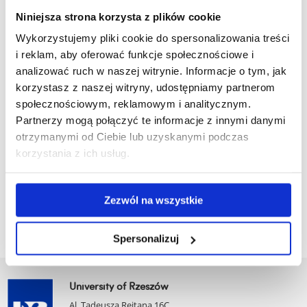
Email:
gmaron@ur.edu.pl
Niniejsza strona korzysta z plików cookie
Wykorzystujemy pliki cookie do spersonalizowania treści
Vice-Dean for Student
i reklam, aby oferować funkcje społecznościowe i
Affairs
analizować ruch w naszej witrynie. Informacje o tym, jak
Associate Professor Agata
korzystasz z naszej witryny, udostępniamy partnerom
Barczewska-Dziobek
społecznościowym, reklamowym i analitycznym.
Partnerzy mogą połączyć te informacje z innymi danymi
Office: C3 122
otrzymanymi od Ciebie lub uzyskanymi podczas
Phone: +48 17 872 15 01
korzystania z ich usług.
Email:
abarczewska@ur.edu.pl
Zezwól na wszystkie
Spersonalizuj
University of Rzeszów
Al. Tadeusza Rejtana 16C