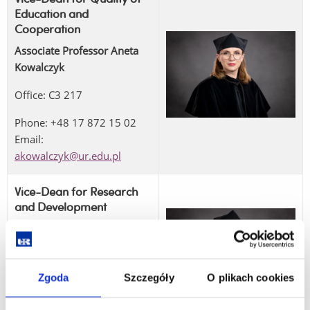
Education and
Cooperation
Associate Professor Aneta
Kowalczyk
Office: C3 217
Phone: +48 17 872 15 02
Email:
akowalczyk@ur.edu.pl
Vice-Dean for Research
and Development
Associate Professor
Grzegorz Maroń
Office: C3 218
Zgoda
Szczegóły
O plikach cookies
Phone: +48 17 872 15 04