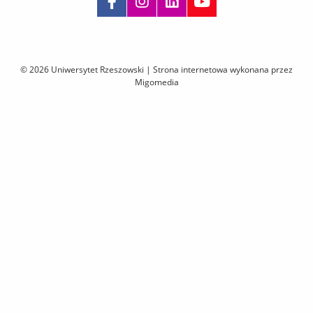
Pomiń
nawigację
i
© 2026 Uniwersytet Rzeszowski |
Strona internetowa wykonana przez
przejdź
Migomedia
do
treści