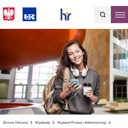
Słowa
kluczowe
Menu - górna belka
Strona Główna
Wydziały
Wydział Prawa i Administracji