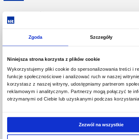
Pomiń
Polityka prywatności
nawigację
Mapa serwisu
i
Biblioteka
przejdź
Wydawnictwo
Zgoda
Szczegóły
do
Covid info
treści
Studia podyplomowe
Praca na UR
Niniejsza strona korzysta z plików cookie
Zamówienia publiczne
Wykorzystujemy pliki cookie do spersonalizowania treści i 
Fundusze strukturalne
funkcje społecznościowe i analizować ruch w naszej witrynie
Projekty współfinansowane przez UE
korzystasz z naszej witryny, udostępniamy partnerom społ
Projekty realizowane z KPO
reklamowym i analitycznym. Partnerzy mogą połączyć te in
Wynajem sal
Domy studenta
otrzymanymi od Ciebie lub uzyskanymi podczas korzystania 
Dane kontaktowe
Deklaracja dostępności cyfrowej
Rachunek bankowy UR
Zezwól na wszystkie
Projekty badawcze
Darowizny