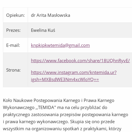
Opiekun:
dr Arita Masłowska
Prezes:
Ewelina Kuś
E-mail:
knpkipkwtemida@gmail.com
https://www.facebook.com/share/18UQhnRyvE/
Strona:
https://www.instagram.com/kntemida.ur?
igsh=MXBsdWE3Nm4xcWloYQ==
Koło Naukowe Postępowania Karnego i Prawa Karnego
Wykonawczego ,,TEMIDA'' ma na celu przybliżać do
praktycznego zastosowania przepisów postępowania karnego
i prawa karnego wykonawczego. Skupia się ono przede
wszystkim na organizowaniu spotkań z praktykami, którzy