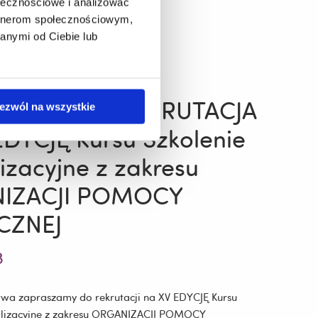
ołecznościowe i analizować
artnerom społecznościowym,
anymi od Ciebie lub
 więcej
e
LNIE TRWA REKRUTACJA
ezwól na wszystkie
EDYCJĘ Kursu Szkolenie
izacyjne z zakresu
IZACJI POMOCY
CZNEJ
3
wa zapraszamy do rekrutacji na XV EDYCJĘ Kursu
jalizacyjne z zakresu ORGANIZACJI POMOCY