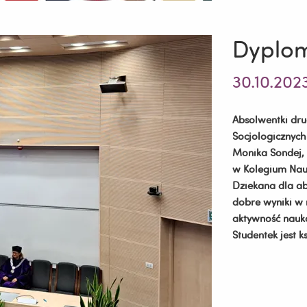
Dyplom
30.10.202
Absolwentki dru
Socjologicznyc
Monika Sondej, 
w Kolegium Nau
Dziekana dla a
dobre wyniki w 
aktywność nauk
Studentek jest k