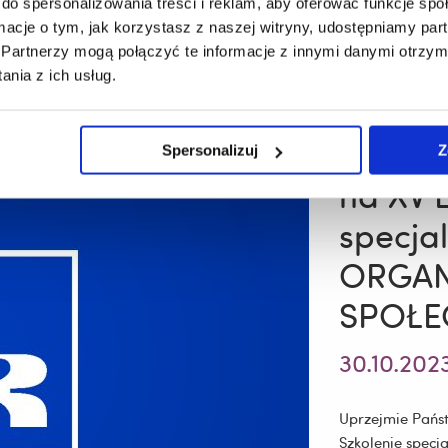
do spersonalizowania treści i reklam, aby oferować funkcje sp
ormacje o tym, jak korzystasz z naszej witryny, udostępniamy p
Partnerzy mogą połączyć te informacje z innymi danymi otrzym
zobacz
XI
nia z ich usług.
Seminarium
Podkarpacki
o
Polityce
AKTUA
Spersonalizuj
Z
społecznej
na XV 
specjal
ORGAN
SPOŁE
30.10.202
Uprzejmie Państ
Szkolenie spec