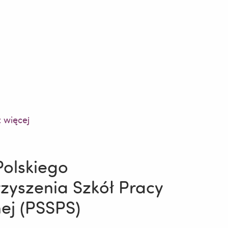
 więcej
Polskiego
zyszenia Szkół Pracy
i
nej (PSSPS)