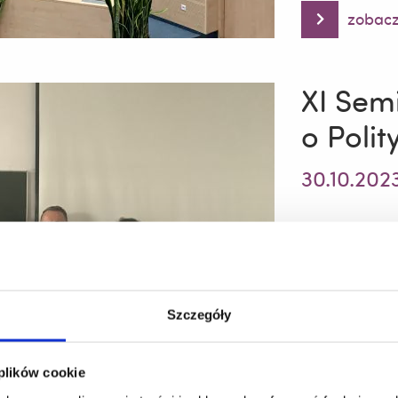
zobacz
Dyplomy
Uznania
Dziekana
XI Sem
o Polit
30.10.202
Szczegóły
 plików cookie