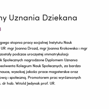
y Uznania Dziekana
3
giego stopnia pracy socjalnej Instytutu Nauk
h UR: mgr Joanna Drozd, mgr Joanna Krokowska i mgr
zostały podczas uroczystej immatrykulacji
k Społecznych nagrodzone Dyplomem Uznania
bsolwenta Kolegium Nauk Społecznych, za bardzo
nauce, wysokiej jakości prace magisterskie oraz
ową i społeczną. Promotorem prac wyróżnionych
s. dr hab. Witold Jedynak prof. UR.