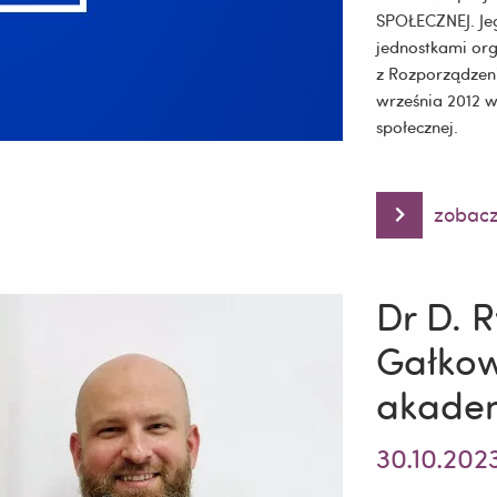
SPOŁECZNEJ. Je
jednostkami org
z Rozporządzeni
września 2012 w
społecznej.
zobacz
AKTUALNIE
TRWA
REKRUTACJA
na
XV
Dr D. R
EDYCJĘ
Kursu
Gałkow
Szkolenie
specjalizacyj
akadem
z
zakresu
ORGANIZACJI
30.10.202
POMOCY
SPOŁECZNEJ