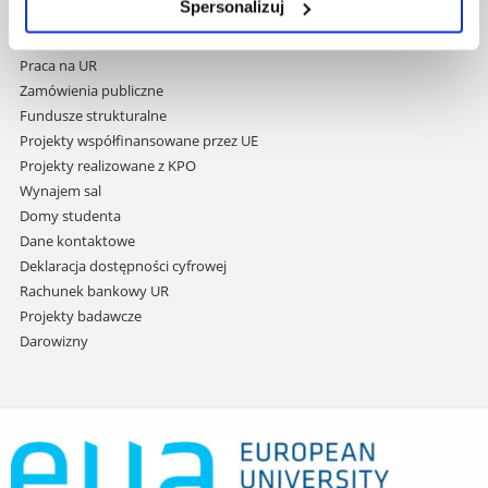
Spersonalizuj
do
Covid info
treści
Studia podyplomowe
Praca na UR
Zamówienia publiczne
Fundusze strukturalne
Projekty współfinansowane przez UE
Projekty realizowane z KPO
Wynajem sal
Domy studenta
Dane kontaktowe
Deklaracja dostępności cyfrowej
Rachunek bankowy UR
Projekty badawcze
Darowizny