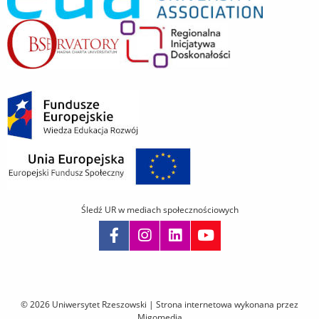
Śledź UR w mediach społecznościowych
Pomiń
nawigację
i
© 2026 Uniwersytet Rzeszowski |
Strona internetowa wykonana przez
przejdź
Migomedia