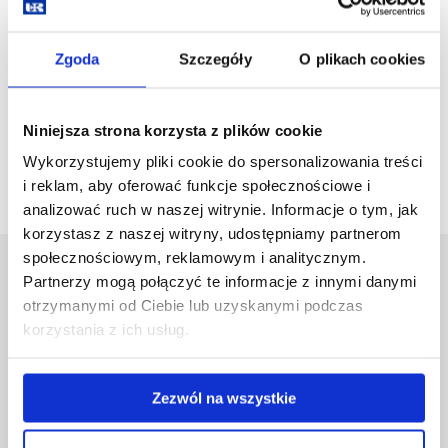
Zgoda
Szczegóły
O plikach cookies
Niniejsza strona korzysta z plików cookie
wstecz
Wykorzystujemy pliki cookie do spersonalizowania treści
i reklam, aby oferować funkcje społecznościowe i
analizować ruch w naszej witrynie. Informacje o tym, jak
korzystasz z naszej witryny, udostępniamy partnerom
społecznościowym, reklamowym i analitycznym.
Uniwersytet Rzeszowski
Partnerzy mogą połączyć te informacje z innymi danymi
Al. Tadeusza Rejtana 16C
otrzymanymi od Ciebie lub uzyskanymi podczas
35-959 Rzeszów
korzystania z ich usług.
Pomiń
Polityka prywatności
nawigację
Mapa serwisu
Zezwól na wszystkie
i
Biblioteka
przejdź
Wydawnictwo