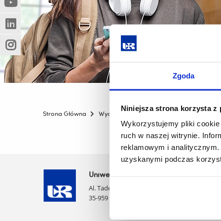
(Nowe
(Link
innej
okno)
do
strony)
(Nowe
(Link
innej
okno)
do
strony)
(Nowe
(Link
innej
okno)
do
strony)
innej
Zgoda
strony)
Niniejsza strona korzysta z
Strona Główna
Wydziały
Wydział Nauk Ścisłych i Techn
Wykorzystujemy pliki cookie 
ruch w naszej witrynie. Inf
reklamowym i analitycznym. 
uzyskanymi podczas korzysta
Uniwersytet Rzeszowski
Al. Tadeusza Rejtana 16C
35-959 Rzeszów