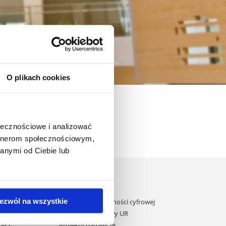
O plikach cookies
łoszenia ogólne
ołecznościowe i analizować
artnerom społecznościowym,
anymi od Ciebie lub
Domy studenta
Dane kontaktowe
ezwól na wszystkie
Deklaracja dostępności cyfrowej
ane przez UE
Rachunek bankowy UR
 KPO
Projekty badawcze