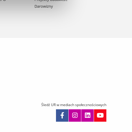
Darowizny
Śledź UR w mediach społecznościowych
omiń