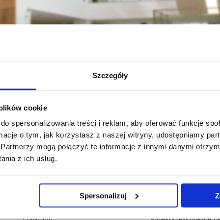
Szczegóły
 plików cookie
icznych
Student
Kierunki studiów (programy, rozkłady, sylabusy)
Og
do spersonalizowania treści i reklam, aby oferować funkcje sp
ormacje o tym, jak korzystasz z naszej witryny, udostępniamy p
Partnerzy mogą połączyć te informacje z innymi danymi otrzym
nia z ich usług.
Pomiń
Polityka prywatności
Praca na UR
nawigację
Mapa serwisu
Zamówienia publiczne
i
Spersonalizuj
Z
Biblioteka
Fundusze strukturalne
przejdź
Wydawnictwo
Projekty współfinansow
do
Covid info
Projekty realizowane z