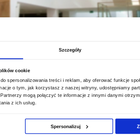
Szczegóły
całe Kolegium Nauk Społecznych
Jednostki naukowe
Instytut Nauk
 plików cookie
YCZNE WYMIARY PRZEMIAN – 9. edycja
Komitet organizacyjny
do spersonalizowania treści i reklam, aby oferować funkcje sp
ormacje o tym, jak korzystasz z naszej witryny, udostępniamy p
Partnerzy mogą połączyć te informacje z innymi danymi otrzym
nia z ich usług.
Pomiń
Polityka prywatności
Praca na UR
nawigację
Mapa serwisu
Zamówienia publiczne
Spersonalizuj
Z
i
Biblioteka
Fundusze strukturalne
przejdź
Wydawnictwo
Projekty współfinansow