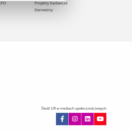
 KPO
Projekty badawcze
Darowizny
Śledź UR w mediach społecznościowych