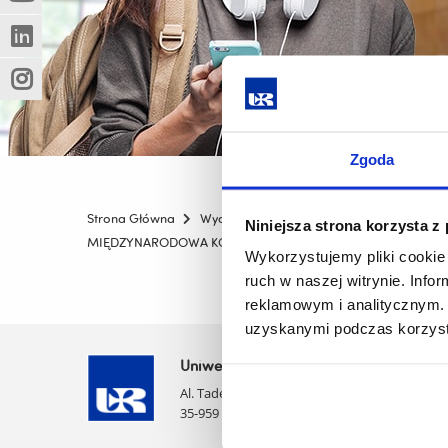
(Nowe
(Link
innej
okno)
do
strony)
(Nowe
(Link
innej
okno)
do
strony)
(Nowe
(Link
innej
okno)
do
strony)
innej
strony)
Zgoda
Strona Główna
Wydziały
Wydział Pedagogiki i Filozofii
Niniejsza strona korzysta z
MIĘDZYNARODOWA KONFERENCJA NAUKOWA SPOŁECZNE I ET
Wykorzystujemy pliki cookie 
ruch w naszej witrynie. Inf
reklamowym i analitycznym. 
uzyskanymi podczas korzysta
Uniwersytet Rzeszowski
Al. Tadeusza Rejtana 16C
35-959 Rzeszów