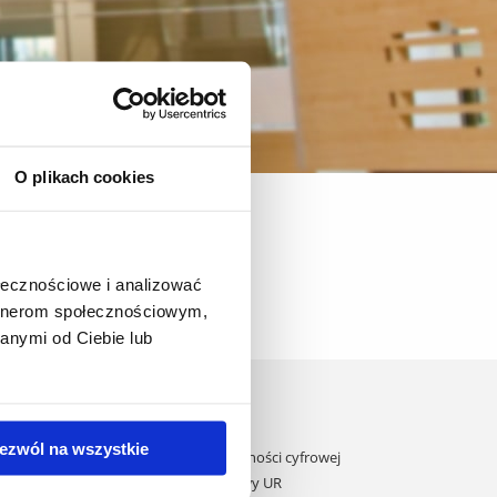
O plikach cookies
 Socjologicznych
Konferencje
ołecznościowe i analizować
artnerom społecznościowym,
anymi od Ciebie lub
Domy studenta
Dane kontaktowe
ezwól na wszystkie
Deklaracja dostępności cyfrowej
ane przez UE
Rachunek bankowy UR