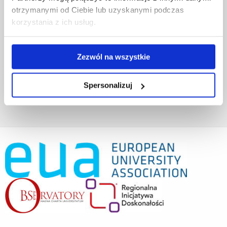
Projekty współfinansowane przez UE
otrzymanymi od Ciebie lub uzyskanymi podczas
Projekty realizowane z KPO
korzystania z ich usług.
Wynajem sal
Domy studenta
Dane kontaktowe
Zezwól na wszystkie
Deklaracja dostępności cyfrowej
Rachunek bankowy UR
Projekty badawcze
Spersonalizuj
Darowizny