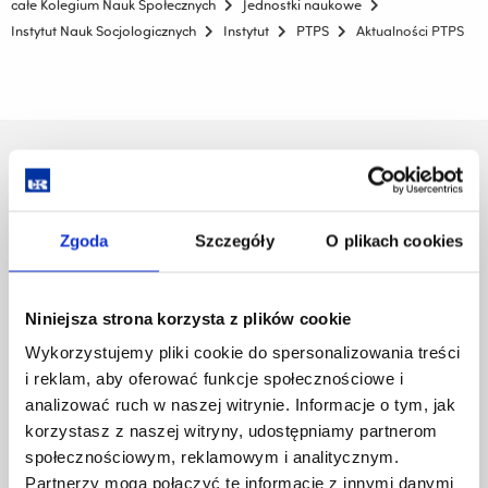
całe Kolegium Nauk Społecznych
Jednostki naukowe
Instytut Nauk Socjologicznych
Instytut
PTPS
Aktualności PTPS
Uniwersytet Rzeszowski
Al. Tadeusza Rejtana 16C
35-959 Rzeszów
Zgoda
Szczegóły
O plikach cookies
Pomiń
Polityka prywatności
nawigację
Mapa serwisu
i
Biblioteka
Niniejsza strona korzysta z plików cookie
przejdź
Wydawnictwo
Wykorzystujemy pliki cookie do spersonalizowania treści
do
Covid info
i reklam, aby oferować funkcje społecznościowe i
treści
Studia podyplomowe
analizować ruch w naszej witrynie. Informacje o tym, jak
Praca na UR
korzystasz z naszej witryny, udostępniamy partnerom
Zamówienia publiczne
społecznościowym, reklamowym i analitycznym.
Fundusze strukturalne
Partnerzy mogą połączyć te informacje z innymi danymi