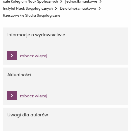
całe Kolegium Nauk Społecznych
Jednostki naukowe
Instytut Nauk Socjologicznych
Działalność naukowa
Rzeszowskie Studia Socjologiczne
Pomiń
nawigację
Informacje o wydawnictwie
i
przejdź
do
zobacz więcej
treści
Aktualności
zobacz więcej
Uwagi dla autorów