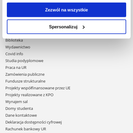
Al. Tadeusza Rejtana 16C
Zezwól na wszystkie
35-959 Rzeszów
Pomiń
Polityka prywatności
Spersonalizuj
nawigację
Mapa serwisu
i
Biblioteka
przejdź
Wydawnictwo
do
Covid info
treści
Studia podyplomowe
Praca na UR
Zamówienia publiczne
Fundusze strukturalne
Projekty współfinansowane przez UE
Projekty realizowane z KPO
Wynajem sal
Domy studenta
Dane kontaktowe
Deklaracja dostępności cyfrowej
Rachunek bankowy UR