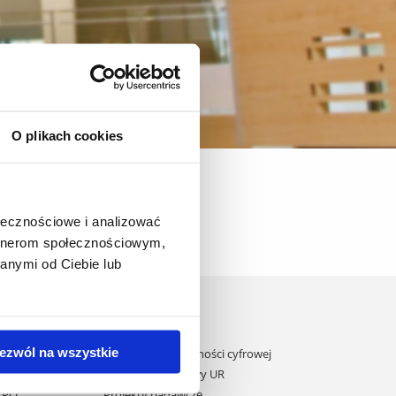
O plikach cookies
k Prawnych
Władze Instytutu
ołecznościowe i analizować
artnerom społecznościowym,
anymi od Ciebie lub
Domy studenta
Dane kontaktowe
ezwól na wszystkie
Deklaracja dostępności cyfrowej
ane przez UE
Rachunek bankowy UR
 KPO
Projekty badawcze