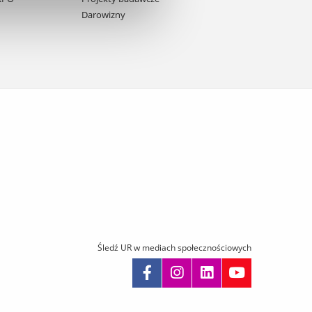
Darowizny
Śledź UR w mediach społecznościowych
omiń