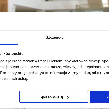
Szczegóły
 plików cookie
całe Kolegium Nauk Społecznych
Jednostki naukowe
Instytut Nau
do spersonalizowania treści i reklam, aby oferować funkcje sp
ormacje o tym, jak korzystasz z naszej witryny, udostępniamy p
Partnerzy mogą połączyć te informacje z innymi danymi otrzym
nia z ich usług.
Pomiń
Polityka prywatności
Praca na UR
nawigację
Mapa serwisu
Zamówienia publiczne
i
Spersonalizuj
Z
Biblioteka
Fundusze strukturalne
przejdź
Wydawnictwo
Projekty współfinansow
do
Covid info
Projekty realizowane z