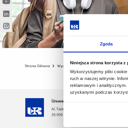
(Nowe
(Link
innej
okno)
do
strony)
(Nowe
(Link
innej
okno)
do
strony)
(Nowe
(Link
innej
okno)
do
strony)
innej
Zgoda
strony)
Niniejsza strona korzysta z
Strona Główna
Wydziały
Wydział Pedagogiki i Filozofii
Wykorzystujemy pliki cookie 
ruch w naszej witrynie. Inf
reklamowym i analitycznym. 
uzyskanymi podczas korzysta
Uniwersytet Rzeszowski
Al. Tadeusza Rejtana 16C
35-959 Rzeszów