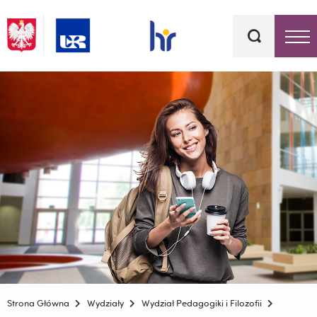
Słowa
kluczowe
Menu - górna belka
Strona Główna
Wydziały
Wydział Pedagogiki i Filozofii