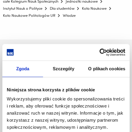
całe Kolegium Nauk Społecznych
Jednostki naukowe
Instytut Nauk o Polityce
Dla studentów
Koła Naukowe
Koło Naukowe Politologów UR
Władze
Uniwersytet Rzeszowski
Al. Tadeusza Rejtana 16C
35-959 Rzeszów
Zgoda
Szczegóły
O plikach cookies
Pomiń
Polityka prywatności
nawigację
Mapa serwisu
Niniejsza strona korzysta z plików cookie
i
Biblioteka
przejdź
Wykorzystujemy pliki cookie do spersonalizowania treści
Wydawnictwo
do
i reklam, aby oferować funkcje społecznościowe i
Covid info
treści
analizować ruch w naszej witrynie. Informacje o tym, jak
Studia podyplomowe
korzystasz z naszej witryny, udostępniamy partnerom
Praca na UR
Zamówienia publiczne
społecznościowym, reklamowym i analitycznym.