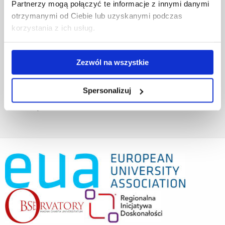
Fundusze strukturalne
Partnerzy mogą połączyć te informacje z innymi danymi
Projekty współfinansowane przez UE
otrzymanymi od Ciebie lub uzyskanymi podczas
Projekty realizowane z KPO
korzystania z ich usług.
Wynajem sal
Domy studenta
Dane kontaktowe
Zezwól na wszystkie
Deklaracja dostępności cyfrowej
Rachunek bankowy UR
Spersonalizuj
Projekty badawcze
Darowizny