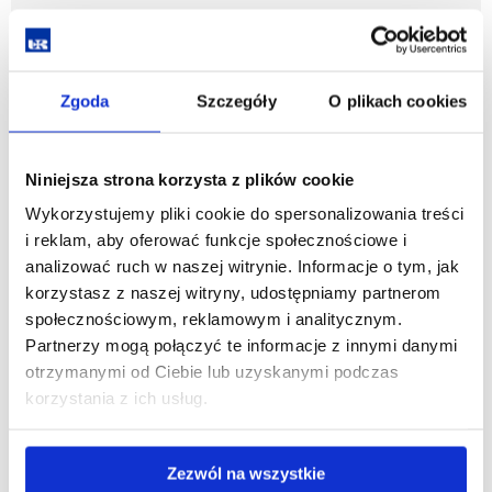
zobacz więcej
Zgoda
Szczegóły
O plikach cookies
Sztuczna inteligencja
Niniejsza strona korzysta z plików cookie
zobacz więcej
Wykorzystujemy pliki cookie do spersonalizowania treści
i reklam, aby oferować funkcje społecznościowe i
analizować ruch w naszej witrynie. Informacje o tym, jak
Zarządzanie, materiały i technologie w energetyce
korzystasz z naszej witryny, udostępniamy partnerom
społecznościowym, reklamowym i analitycznym.
Partnerzy mogą połączyć te informacje z innymi danymi
zobacz więcej
otrzymanymi od Ciebie lub uzyskanymi podczas
korzystania z ich usług.
Informatyka środowiskowa - we współpracy z
Wydziałem Technologiczno-Przyrodniczym
Zezwól na wszystkie