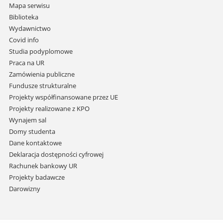
nawigację
Mapa serwisu
i
Biblioteka
przejdź
Wydawnictwo
do
Covid info
treści
Studia podyplomowe
Praca na UR
Zamówienia publiczne
Fundusze strukturalne
Projekty współfinansowane przez UE
Projekty realizowane z KPO
Wynajem sal
Domy studenta
Dane kontaktowe
Deklaracja dostępności cyfrowej
Rachunek bankowy UR
Projekty badawcze
Darowizny