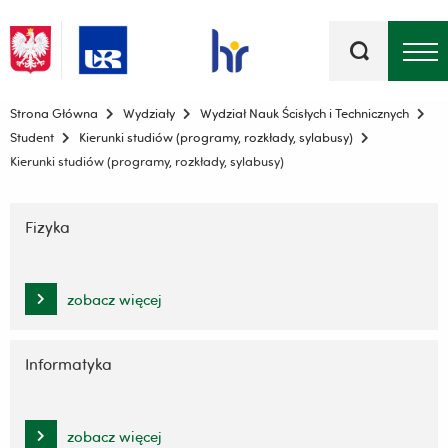
Słowa
kluczowe
Menu - górna belka
Strona Główna
Wydziały
Wydział Nauk Ścisłych i Technicznych
Student
Kierunki studiów (programy, rozkłady, sylabusy)
Kierunki studiów (programy, rozkłady, sylabusy)
Pomiń
nawigację
Fizyka
i
przejdź
do
zobacz więcej
treści
Informatyka
zobacz więcej