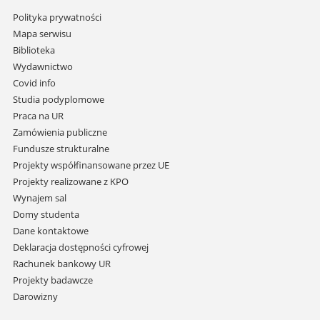
Pomiń
Polityka prywatności
nawigację
Mapa serwisu
i
Biblioteka
przejdź
Wydawnictwo
do
Covid info
treści
Studia podyplomowe
Praca na UR
Zamówienia publiczne
Fundusze strukturalne
Projekty współfinansowane przez UE
Projekty realizowane z KPO
Wynajem sal
Domy studenta
Dane kontaktowe
Deklaracja dostępności cyfrowej
Rachunek bankowy UR
Projekty badawcze
Darowizny