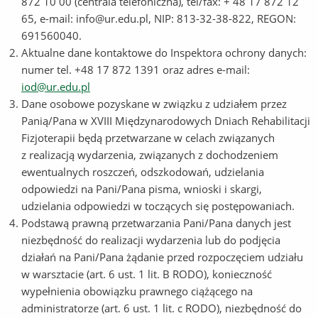
872 10 00 (centrala telefoniczna), tel/fax: + 48 17 872 12
65, e-mail: info@ur.edu.pl, NIP: 813-32-38-822, REGON:
691560040.
Aktualne dane kontaktowe do Inspektora ochrony danych:
numer tel. +48 17 872 1391 oraz adres e-mail:
iod@ur.edu.pl
Dane osobowe pozyskane w związku z udziałem przez
Panią/Pana w XVIII Międzynarodowych Dniach Rehabilitacji
Fizjoterapii będą przetwarzane w celach związanych
z realizacją wydarzenia, związanych z dochodzeniem
ewentualnych roszczeń, odszkodowań, udzielania
odpowiedzi na Pani/Pana pisma, wnioski i skargi,
udzielania odpowiedzi w toczących się postępowaniach.
Podstawą prawną przetwarzania Pani/Pana danych jest
niezbędność do realizacji wydarzenia lub do podjęcia
działań na Pani/Pana żądanie przed rozpoczęciem udziału
w warsztacie (art. 6 ust. 1 lit. B RODO), konieczność
wypełnienia obowiązku prawnego ciążącego na
administratorze (art. 6 ust. 1 lit. c RODO), niezbędność do