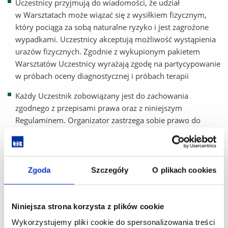
Uczestnicy przyjmują do wiadomości, że udział
w Warsztatach może wiązać się z wysiłkiem fizycznym,
który pociąga za sobą naturalne ryzyko i jest zagrożone
wypadkami. Uczestnicy akceptują możliwość wystąpienia
urazów fizycznych. Zgodnie z wykupionym pakietem
Warsztatów Uczestnicy wyrażają zgodę na partycypowanie
w próbach oceny diagnostycznej i próbach terapii
Każdy Uczestnik zobowiązany jest do zachowania
zgodnego z przepisami prawa oraz z niniejszym
Regulaminem. Organizator zastrzega sobie prawo do
dyskwalifikacji uczestników, którzy postępują niezgodnie
z Regulaminem.
Zgoda
Szczegóły
O plikach cookies
Organizator Warsztatów:
Niniejsza strona korzysta z plików cookie
Organizator dba o prawidłowy przebieg Warsztatów.
Wykorzystujemy pliki cookie do spersonalizowania treści
Organizatora reprezentuje Komitet Organizacyjny, któremu