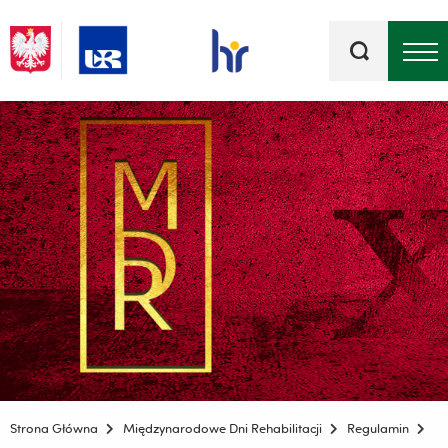
Słowa
kluczowe
Menu - górna belka
Strona Główna
Międzynarodowe Dni Rehabilitacji
Regulamin