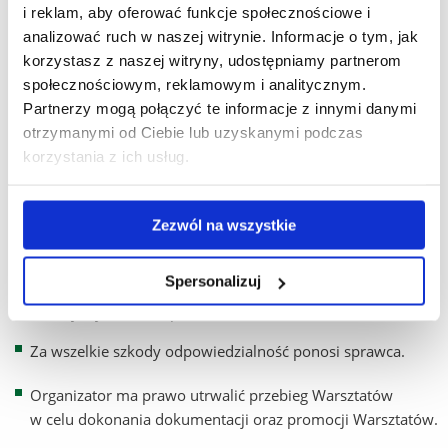
i reklam, aby oferować funkcje społecznościowe i
podlegają inne osoby wyznaczone do obsługi Warsztatów.
analizować ruch w naszej witrynie. Informacje o tym, jak
korzystasz z naszej witryny, udostępniamy partnerom
Decyzje i polecenia wydane przez Koordynatora oraz
społecznościowym, reklamowym i analitycznym.
obsługę warsztatów są wiążące dla wszystkich uczestników
Partnerzy mogą połączyć te informacje z innymi danymi
Warsztatów.
otrzymanymi od Ciebie lub uzyskanymi podczas
korzystania z ich usług.
Postanowienia końcowe dot. udziału w Warsztatach:
Zezwól na wszystkie
Organizator nie ponosi odpowiedzialności za:
Rzeczy wniesione przez uczestników na teren Warsztatów,
Spersonalizuj
Szkody wyrządzone przez Uczestników.
Za wszelkie szkody odpowiedzialność ponosi sprawca.
Organizator ma prawo utrwalić przebieg Warsztatów
w celu dokonania dokumentacji oraz promocji Warsztatów.