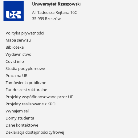
Uniwersytet Rzeszowski
Al. Tadeusza Rejtana 16C
35-959 Rzeszów
Pomiń
Polityka prywatności
nawigację
Mapa serwisu
i
Biblioteka
przejdź
Wydawnictwo
do
Covid info
treści
Studia podyplomowe
Praca na UR
Zamówienia publiczne
Fundusze strukturalne
Projekty współfinansowane przez UE
Projekty realizowane z KPO
Wynajem sal
Domy studenta
Dane kontaktowe
Deklaracja dostępności cyfrowej