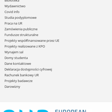
Biblioteka
przejdź
Wydawnictwo
do
Covid info
treści
Studia podyplomowe
Praca na UR
Zamówienia publiczne
Fundusze strukturalne
Projekty współfinansowane przez UE
Projekty realizowane z KPO
Wynajem sal
Domy studenta
Dane kontaktowe
Deklaracja dostępności cyfrowej
Rachunek bankowy UR
Projekty badawcze
Darowizny