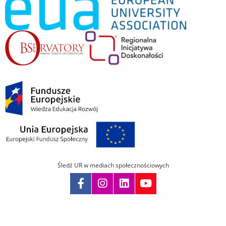
Śledź UR w mediach społecznościowych
Pomiń
nawigację