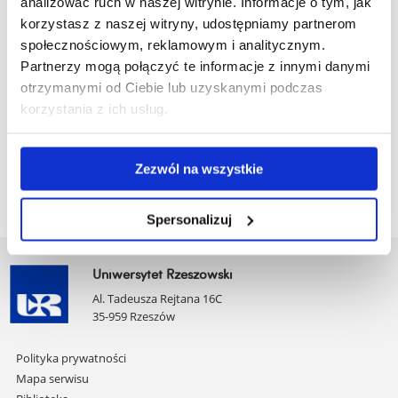
analizować ruch w naszej witrynie. Informacje o tym, jak
mgr Bożena Kamińska-Przybylska
korzystasz z naszej witryny, udostępniamy partnerom
mgr Wojciech Kasperek
społecznościowym, reklamowym i analitycznym.
mgr Marta Kasprzak
Partnerzy mogą połączyć te informacje z innymi danymi
mgr Aleksandra Kielar
otrzymanymi od Ciebie lub uzyskanymi podczas
mgr Mateusz Kupczyk
korzystania z ich usług.
lek. med. Wojciech Kwolek
mgr Iwona Opalińska
mgr Katarzyna Ślemp
Zezwól na wszystkie
Spersonalizuj
Uniwersytet Rzeszowski
Al. Tadeusza Rejtana 16C
35-959 Rzeszów
Pomiń
Polityka prywatności
nawigację
Mapa serwisu
i