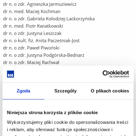
dr n. o zdr. Agnieszka Jarmuziewicz
dr n. med. Maciej Kochman
dr n. o zdr. Gabriela Kołodziej-Lackorzyńska
dr n. med. Piotr Kwiatkowski
dr n. o zdr. Justyna Leszczak
dr n. o kult. fiz. Anita Pacześniak-Jost
dr n. o zdr. Paweł Piwoński
dr n. o zdr. Justyna Podgórska-Bednarz
dr n. o zdr. Maciej Rachwał
dr n. hum. Sławomir Schultis
dr n. o kult. fiz. Dorota Szczygielska
dr n. o zdr. Ewa Szeliga
Zgoda
Szczegóły
O plikach cookies
dr n. o zdr. Daniel Szymczyk
dr n. o zdr. Aneta Weres
dr n. o zdr. Andżelina Wolan-Nieroda
Niniejsza strona korzysta z plików cookie
dr n. o kult. fiz. Jolanta Zwolińska
mgr Rafał Baran
Wykorzystujemy pliki cookie do spersonalizowania treści
mgr Krzysztof Bylicki
i reklam, aby oferować funkcje społecznościowe i
mgr Gabriela Kamińska