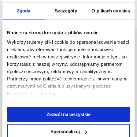
Go back
Zgoda
Szczegóły
O plikach cookies
Niniejsza strona korzysta z plików cookie
University of Rzeszów
Wykorzystujemy pliki cookie do spersonalizowania treści
Al. Tadeusza Rejtana 16C
i reklam, aby oferować funkcje społecznościowe i
35-959 Rzeszów, Poland
analizować ruch w naszej witrynie. Informacje o tym, jak
Email:
info@ur.edu.pl
korzystasz z naszej witryny, udostępniamy partnerom
społecznościowym, reklamowym i analitycznym.
Skip
Governance
Partnerzy mogą połączyć te informacje z innymi danymi
navigation
Strategic Vision 2030
otrzymanymi od Ciebie lub uzyskanymi podczas
Faculties
korzystania z ich usług.
Research Centres
Central Library
Doctoral School
Zezwól na wszystkie
Rzeszów University Press
University
Spersonalizuj
Contact