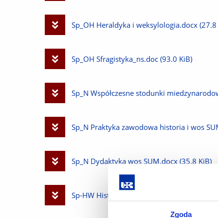
plik
Pobierz
Sp_OH Heraldyka i weksylologia.docx
(27.8
plik
Pobierz
Sp_OH Sfragistyka_ns.doc
(93.0 KiB)
plik
Pobierz
Sp_N Współczesne stodunki miedzynarodo
plik
Pobierz
Sp_N Praktyka zawodowa historia i wos S
plik
Pobierz
Sp_N Dydaktyka wos SUM.docx
(35.8 KiB)
plik
Pobierz
Sp-HW Historia wojskowości epoki nowożyt
Zgoda