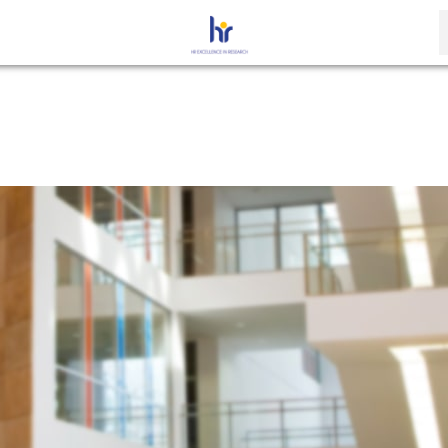
S
i
k