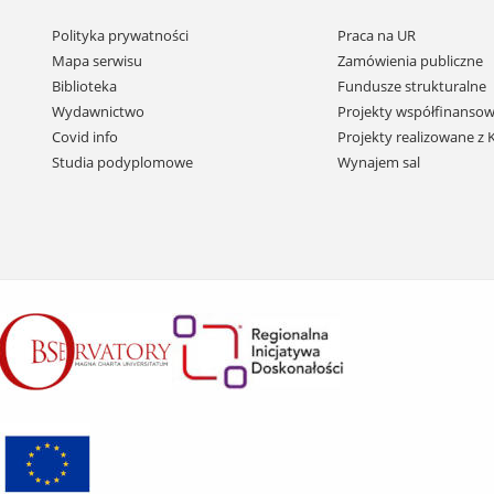
Pomiń
Polityka prywatności
Praca na UR
nawigację
Mapa serwisu
Zamówienia publiczne
i
Biblioteka
Fundusze strukturalne
przejdź
Wydawnictwo
Projekty współfinansow
do
Covid info
Projekty realizowane z
treści
Studia podyplomowe
Wynajem sal