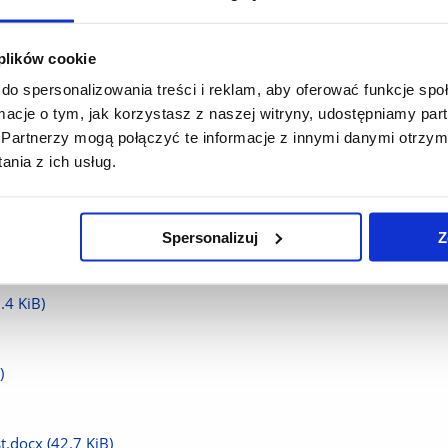
nowożytnej i XIX w..docx
(37.0 KiB)
 plików cookie
do spersonalizowania treści i reklam, aby oferować funkcje sp
cx
(32.0 KiB)
ormacje o tym, jak korzystasz z naszej witryny, udostępniamy p
Partnerzy mogą połączyć te informacje z innymi danymi otrzym
nia z ich usług.
ach.docx
(31.5 KiB)
Spersonalizuj
Z
.4 KiB)
)
st.docx
(42.7 KiB)