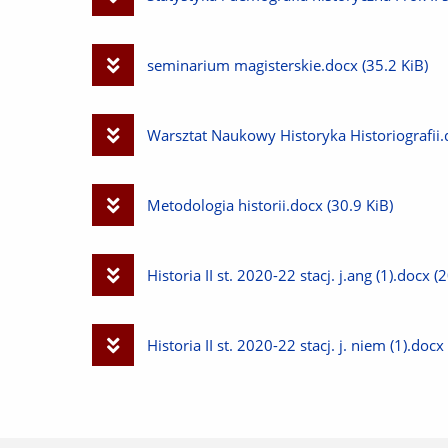
plik
Pobierz
seminarium magisterskie.docx
(35.2 KiB)
plik
Pobierz
Warsztat Naukowy Historyka Historiografii
plik
Pobierz
Metodologia historii.docx
(30.9 KiB)
plik
Pobierz
Historia II st. 2020-22 stacj. j.ang (1).docx
(2
plik
Pobierz
Historia II st. 2020-22 stacj. j. niem (1).docx
plik