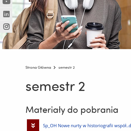
(Nowe
(Link
innej
okno)
do
strony)
(Nowe
(Link
innej
okno)
do
strony)
(Nowe
(Link
innej
okno)
do
strony)
innej
strony)
Strona Główna
semestr 2
semestr 2
Materiały do pobrania
Pobierz
Sp_OH Nowe nurty w historiografii współ..