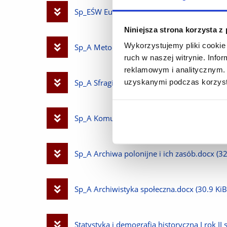
plik
Pobierz
Sp_EŚW Europa Środokowo-Wschodnia doby 
Niniejsza strona korzysta z
plik
Wykorzystujemy pliki cookie 
Pobierz
Sp_A Metodyka opracowania akt sprawy.do
ruch w naszej witrynie. Inf
reklamowym i analitycznym. 
plik
Pobierz
uzyskanymi podczas korzysta
Sp_A Sfragistyka_ns.doc
(93.5 KiB)
plik
Pobierz
Sp_A Komunikacja społeczna i PR w archiw
plik
Pobierz
Sp_A Archiwa polonijne i ich zasób.docx
(32
plik
Pobierz
Sp_A Archiwistyka społeczna.docx
(30.9 KiB
plik
Pobierz
Statystyka i demografia historyczna I rok II 