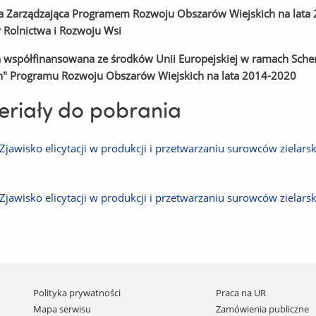
ja Zarządzająca Programem Rozwoju Obszarów Wiejskich na lata
r Rolnictwa i Rozwoju Wsi
 współfinansowana ze środków Unii Europejskiej w ramach Sche
h" Programu Rozwoju Obszarów Wiejskich na lata 2014-2020
riały do pobrania
Pobierz
Zjawisko elicytacji w produkcji i przetwarzaniu surowców zielars
plik
Pobierz
Zjawisko elicytacji w produkcji i przetwarzaniu surowców zielars
plik
Pomiń
Polityka prywatności
Praca na UR
nawigację
Mapa serwisu
Zamówienia publiczne