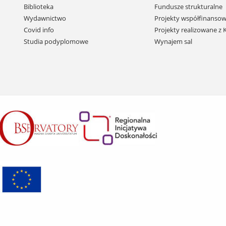
i
Biblioteka
Fundusze strukturalne
przejdź
Wydawnictwo
Projekty współfinansow
do
Covid info
Projekty realizowane z
treści
Studia podyplomowe
Wynajem sal