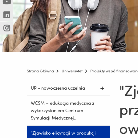
(Nowe
(Link
innej
okno)
do
strony)
(Nowe
(Link
innej
okno)
do
strony)
(Nowe
(Link
innej
okno)
do
strony)
innej
strony)
Strona Główna
Uniwersytet
Projekty współfinansowan
"Zj
Pomiń
UR - nowoczesna uczelnia
nawigację
i
pr
WCSM – edukacja medyczna z
przejdź
wykorzystaniem Centrum
do
Symulacji Medycznej...
treści
ow
"Zjawisko elicytacji w produkcji