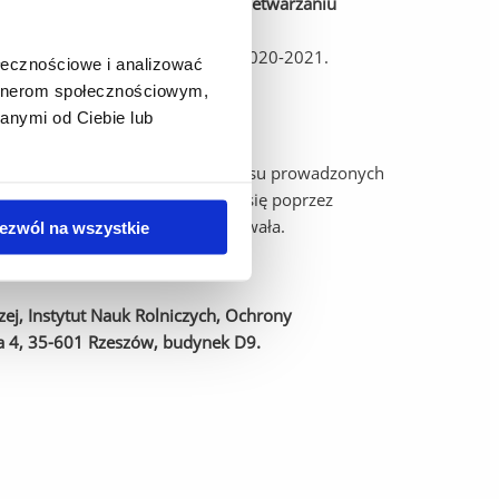
awisko elicytacji w produkcji i przetwarzaniu
4-2020. Plan operacyjny na lata 2020-2021.
ołecznościowe i analizować
artnerom społecznościowym,
 bioaktywnych
anymi od Ciebie lub
osowanie zjawiska elicytacji.
packiego. Transfer wiedzy z zakresu prowadzonych
dztwa podkarpackiego odbędzie się poprzez
rzez partnera KSOW- PODR Boguchwała.
ezwól na wszystkie
zej, Instytut Nauk Rolniczych, Ochrony
za 4, 35-601 Rzeszów, budynek D9.