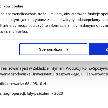
ckim i Uniwersytetem Rzeszowskim na realizację operacji pt.
"Zj
 plików cookie
 zielarskich i owoców"
 Planu Działania Krajowej Sieci Obszarów Wiejskich na lata 201
do spersonalizowania treści i reklam, aby oferować funkcje sp
ormacje o tym, jak korzystasz z naszej witryny, udostępniamy p
ealizowanej operacji jest
zwiększenie zawartości związków
Partnerzy mogą połączyć te informacje z innymi danymi otrzym
u zielarskim oraz owocach żurawiny wielkoowocowej poprzez zast
nia z ich usług.
rupą docelową operacji są rolnicy z terenu województwa podkar
ramach realizowanej operacji do środowiska rolników z wojewó
cję uzyskanych rezultatów podczas konferencji realizowanej p
Spersonalizuj
Z
 realizowana jest w Zakładzie Inżynierii Produkcji Rolno-Spożywc
towania Środowiska Uniwersytetu Rzeszowskiego, ul. Zelwerowic
finansowania: 68 405,10 zł.
lizacji operacji: luty-październik 2020