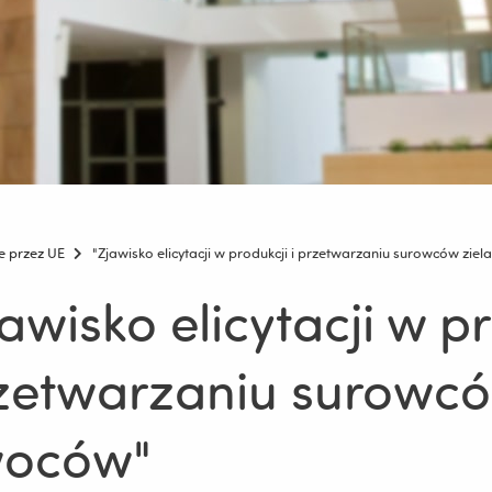
e przez UE
"Zjawisko elicytacji w produkcji i przetwarzaniu surowców ziel
awisko elicytacji w pr
zetwarzaniu surowców
oców"