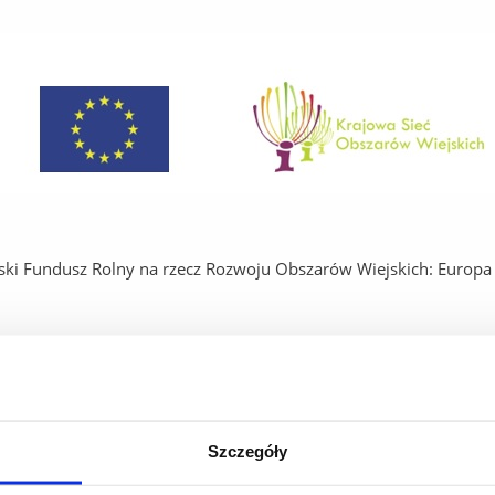
ski Fundusz Rolny na rzecz Rozwoju Obszarów Wiejskich: Europa 
jekt w ramach "Krajowej Sieci Obszarów Wiejskich"- "Zjawisko eli
cji i przetwarzaniu surowców zielarskich i owoców"
Szczegóły
29-05-2020 roku podpisano umowę o dofinansowanie nr OW-VI