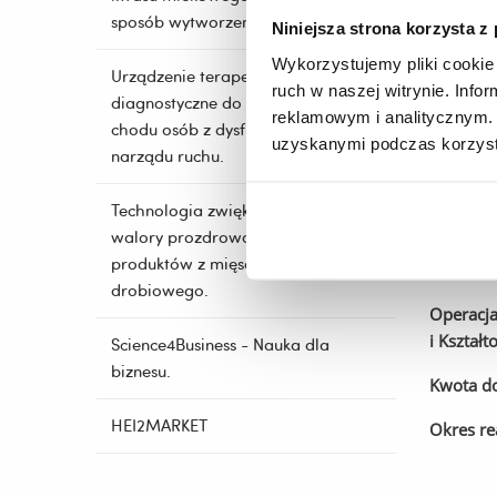
Podkarpa
sposób wytworzenia.
Niniejsza strona korzysta z
surowców
w ramach
Wykorzystujemy pliki cookie 
Urządzenie terapeutyczno-
ruch w naszej witrynie. Inf
Celem r
diagnostyczne do reedukacji
reklamowym i analitycznym. 
w surowc
chodu osób z dysfunkcjami
uzyskanymi podczas korzysta
narządu ruchu.
G
badań w 
Technologia zwiększająca
prezenta
walory prozdrowotne
produktów z mięsa
drobiowego.
Operacja
i Kształ
Science4Business - Nauka dla
biznesu.
Kwota do
HEI2MARKET
Okres rea