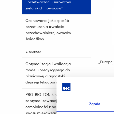
i przetwarzaniu surowców
zielarskich i owoców"
Ozonowanie jako sposób
przedłużania trwałości
przechowalniczej owoców
świdośliwy...
Erasmus+
„Europej
Optymalizacja i walidacja
modelu predykcyjnego do
różnicowej diagnostyki
depresji lekoopornej.
Nowy pro
w produk
PRO-BIO-TONIK napój o
zoptymalizowanej
Zgoda
osmolalności z bakteriami
W dniu 
kwasu mlekowego i jego