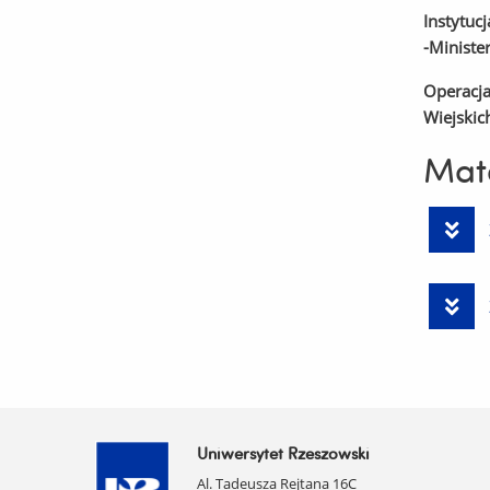
Instytuc
-Ministe
Operacja
Wiejskic
Mate
Uniwersytet Rzeszowski
Al. Tadeusza Rejtana 16C