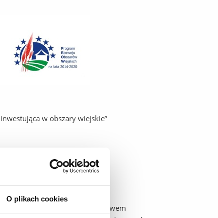
inwestująca w obszary wiejskie”
cytacji
O plikach cookies
.052.5.6.2020 między Województwem