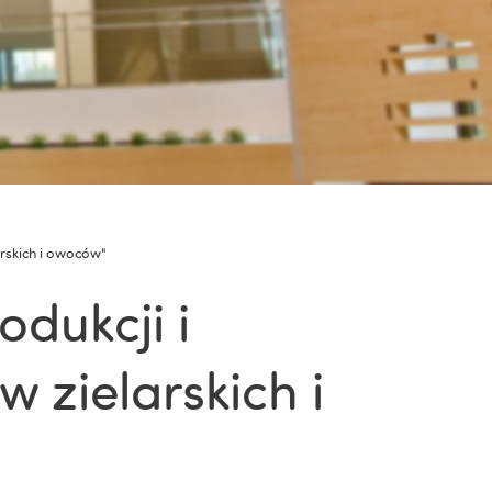
arskich i owoców"
odukcji i
 zielarskich i