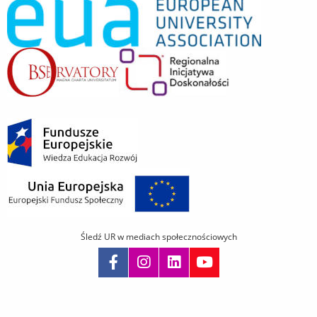
Śledź UR w mediach społecznościowych
Pomiń
nawigację