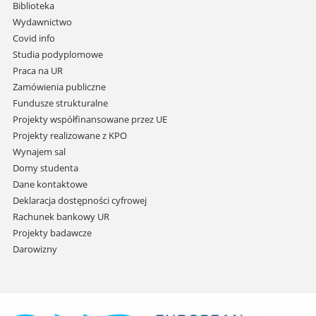
i
Biblioteka
przejdź
Wydawnictwo
do
Covid info
treści
Studia podyplomowe
Praca na UR
Zamówienia publiczne
Fundusze strukturalne
Projekty współfinansowane przez UE
Projekty realizowane z KPO
Wynajem sal
Domy studenta
Dane kontaktowe
Deklaracja dostępności cyfrowej
Rachunek bankowy UR
Projekty badawcze
Darowizny