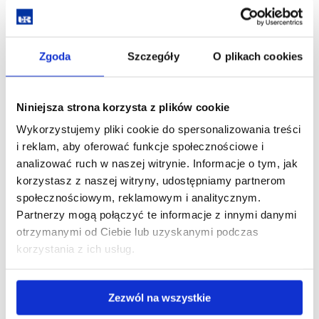
Dietetyka - studia II stopnia
Elektroradiologia – studia I stopnia
Zgoda
Szczegóły
O plikach cookies
Lekarski – studia jednolite magisterskie
Niniejsza strona korzysta z plików cookie
Zdrowie publiczne – studia II stopnia
Wykorzystujemy pliki cookie do spersonalizowania treści
i reklam, aby oferować funkcje społecznościowe i
analizować ruch w naszej witrynie. Informacje o tym, jak
Wydział Muzyki
korzystasz z naszej witryny, udostępniamy partnerom
Instrumentalistyka - studia I stopnia
społecznościowym, reklamowym i analitycznym.
Partnerzy mogą połączyć te informacje z innymi danymi
Jazz i muzyka rozrywkowa - studia I stopnia
otrzymanymi od Ciebie lub uzyskanymi podczas
korzystania z ich usług.
Jazz i muzyka rozrywkowa - studia II stopnia
Zezwól na wszystkie
Wydział Pedagogiczny