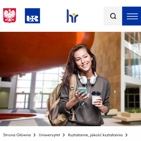
Słowa
kluczowe
Menu - górna belka
Strona Główna
Uniwersytet
Kształcenie, jakość kształcenia