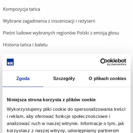
Kompozycja tańca
Wybrane zagadnienia z inscenizacji i reżyserii
Pieśni ludowe wybranych regionów Polski z emisją głosu
Historia tańca i baletu
Polska muzyka ludowa
Wybrane zagadnienia z polskiej kultury ludowej
Zgoda
Szczegóły
O plikach cookies
Zarządzanie i marketing w kulturze
Wiadomości o muzyce
Niniejsza strona korzysta z plików cookie
Ekspresja muzyczno-ruchowa z rytmiką
Wykorzystujemy pliki cookie do spersonalizowania treści
Techniki taneczne z metodyką nauczania
i reklam, aby oferować funkcje społecznościowe i
analizować ruch w naszej witrynie. Informacje o tym, jak
Technika charakterystyczna
korzystasz z naszej witryny, udostępniamy partnerom