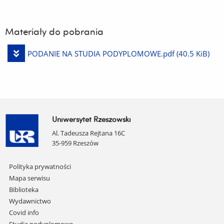
Materiały do pobrania
Pobierz
PODANIE NA STUDIA PODYPLOMOWE.pdf
(40.5 KiB)
plik
Uniwersytet Rzeszowski
Al. Tadeusza Rejtana 16C
35-959 Rzeszów
Pomiń
Polityka prywatności
nawigację
Mapa serwisu
i
Biblioteka
przejdź
Wydawnictwo
do
Covid info
treści