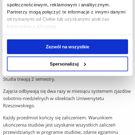
społecznościowym, reklamowym i analitycznym.
Technika tańca klasycznego
Partnerzy mogą połączyć te informacje z innymi danymi
Technika wolna
otrzymanymi od Ciebie lub uzyskanymi podczas
korzystania z ich usług.
Blok przedmiotów dodatkowych
Zezwól na wszystkie
Taniec towarzyski z metodyką nauczania
Spersonalizuj
Organizacja zajęć
Studia trwają 2 semestry.
Zajęcia odbywają się dwa razy w miesiącu systemem zjazdów
sobotnio-niedzielnych w obiektach Uniwersytetu
Rzeszowskiego.
Każdy przedmiot kończy się zaliczeniem. Warunkiem
ukończenia studiów jest uzyskanie wszystkich zaliczeń
przewidzianych w programie studiów, zdanie egzaminu