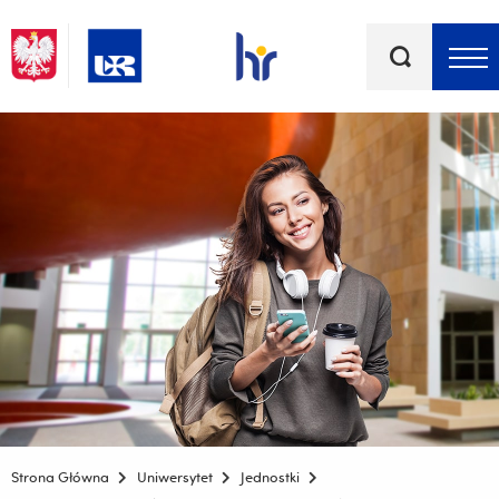
Słowa
kluczowe
Menu - górna belka
Strona Główna
Uniwersytet
Jednostki