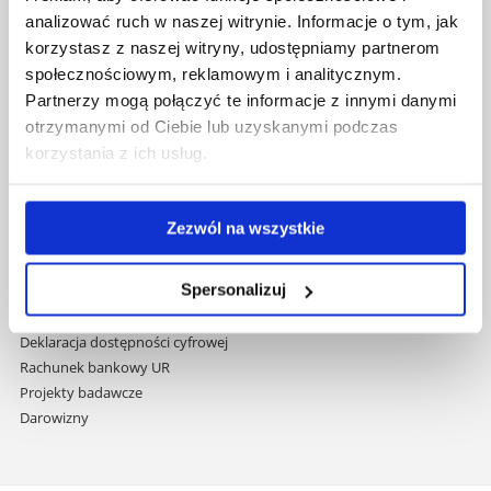
nawigację
Mapa serwisu
analizować ruch w naszej witrynie. Informacje o tym, jak
i
Biblioteka
korzystasz z naszej witryny, udostępniamy partnerom
przejdź
Wydawnictwo
społecznościowym, reklamowym i analitycznym.
do
Covid info
Partnerzy mogą połączyć te informacje z innymi danymi
treści
Studia podyplomowe
otrzymanymi od Ciebie lub uzyskanymi podczas
Praca na UR
korzystania z ich usług.
Zamówienia publiczne
Fundusze strukturalne
Projekty współfinansowane przez UE
Zezwól na wszystkie
Projekty realizowane z KPO
Wynajem sal
Spersonalizuj
Domy studenta
Dane kontaktowe
Deklaracja dostępności cyfrowej
Rachunek bankowy UR
Projekty badawcze
Darowizny