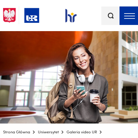
Słowa
kluczowe
Menu - górna belka
Strona Główna
Uniwersytet
Galeria video UR