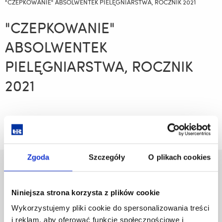
"CZEPKOWANIE" ABSOLWENTEK PIELĘGNIARSTWA, ROCZNIK 2021
"CZEPKOWANIE"
ABSOLWENTEK
PIELĘGNIARSTWA, ROCZNIK
2021
Zgoda
Szczegóły
O plikach cookies
Uniwersytet Rzeszowski
Al. Tadeusza Rejtana 16C
Niniejsza strona korzysta z plików cookie
35-959 Rzeszów
Wykorzystujemy pliki cookie do spersonalizowania treści
Pomiń
Polityka prywatności
i reklam, aby oferować funkcje społecznościowe i