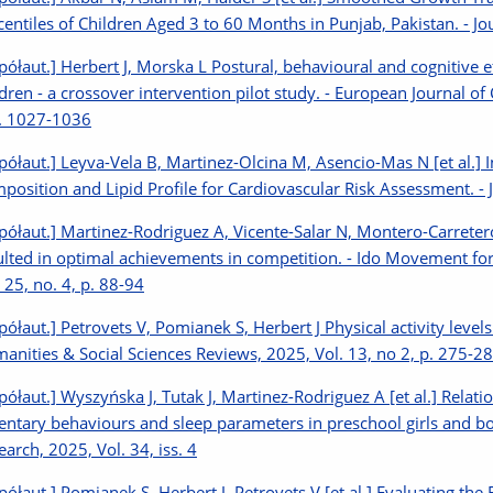
centiles of Children Aged 3 to 60 Months in Punjab, Pakistan. - Jou
półaut.] Herbert J, Morska L Postural, behavioural and cognitive e
ldren - a crossover intervention pilot study. - European Journal of
s. 1027-1036
półaut.] Leyva-Vela B, Martinez-Olcina M, Asencio-Mas N [et al.] 
position and Lipid Profile for Cardiovascular Risk Assessment. - J
półaut.] Martinez-Rodriguez A, Vicente-Salar N, Montero-Carretero
ulted in optimal achievements in competition. - Ido Movement for
. 25, no. 4, p. 88-94
półaut.] Petrovets V, Pomianek S, Herbert J Physical activity levels 
anities & Social Sciences Reviews, 2025, Vol. 13, no 2, p. 275-2
półaut.] Wyszyńska J, Tutak J, Martinez-Rodriguez A [et al.] Relati
entary behaviours and sleep parameters in preschool girls and boys
earch, 2025, Vol. 34, iss. 4
półaut.] Pomianek S, Herbert J, Petrovets V [et al.] Evaluating the