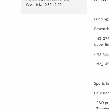
Czwartek: 10:30-12:00
Funding:
Research
- N3_074
upper li
- N3_626
- N2_149
Sports I
Courses/
- R&D pr
- Trainin