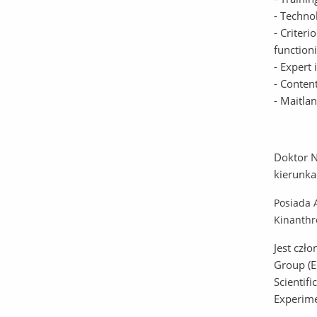
- Techno
- Criteri
function
- Expert
- Conten
- Maitla
Doktor N
kierunka
Posiada A
Kinanthr
Jest czł
Group (E
Scientif
Experime