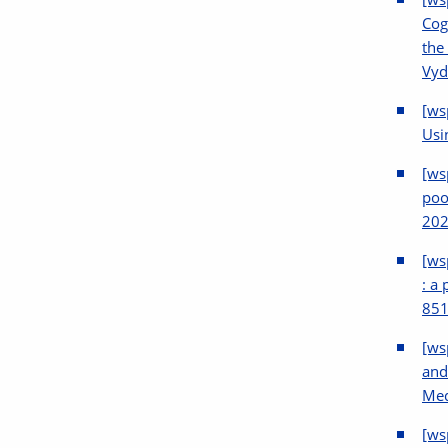
Cog
the
Vyd
[ws
Usi
[ws
poo
202
[ws
: a
851
[ws
and
Med
[ws