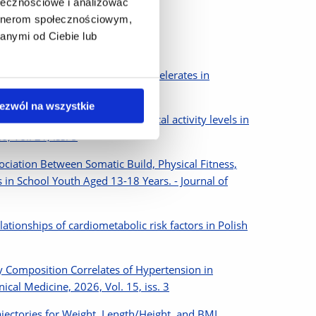
ołecznościowe i analizować
artnerom społecznościowym,
anymi od Ciebie lub
teaus in developed nations and accelerates in
ezwól na wszystkie
s of objectively assessed physical activity levels in
 Vol. 21, iss. 5
ociation Between Somatic Build, Physical Fitness,
 in School Youth Aged 13-18 Years. - Journal of
ationships of cardiometabolic risk factors in Polish
 Composition Correlates of Hypertension in
nical Medicine, 2026, Vol. 15, iss. 3
jectories for Weight, Length/Height, and BMI