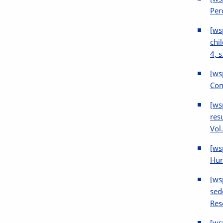
Per
[ws
chi
4, 
[ws
Com
[ws
res
Vol
[ws
Hum
[ws
sed
Res
[ws