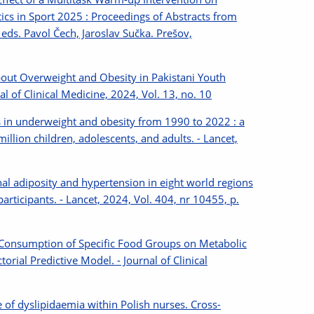
ics in Sport 2025 : Proceedings of Abstracts from
/ eds. Pavol Čech, Jaroslav Sučka. Prešov,
 about Overweight and Obesity in Pakistani Youth
l of Clinical Medicine, 2024, Vol. 13, no. 10
ds in underweight and obesity from 1990 to 2022 : a
llion children, adolescents, and adults. - Lancet,
nal adiposity and hypertension in eight world regions
articipants. - Lancet, 2024, Vol. 404, nr 10455, p.
of Consumption of Specific Food Groups on Metabolic
ial Predictive Model. - Journal of Clinical
e of dyslipidaemia within Polish nurses. Cross-