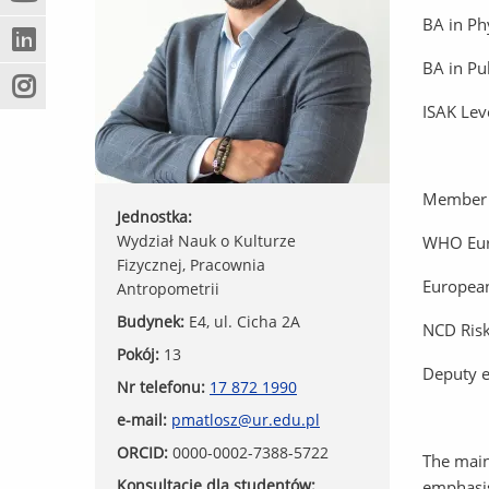
(Nowe
(Link
innej
BA in Ph
okno)
do
strony)
(Nowe
(Link
innej
BA in Pu
okno)
do
strony)
(Nowe
(Link
innej
ISAK Lev
okno)
do
strony)
innej
strony)
Member 
Jednostka:
Wydział Nauk o Kulturze
WHO Euro
Fizycznej, Pracownia
European
Antropometrii
Budynek:
E4, ul. Cicha 2A
NCD Risk
Pokój:
13
Deputy ed
Nr telefonu:
17 872 1990
e-mail:
pmatlosz@ur.edu.pl
ORCID:
0000-0002-7388-5722
The main 
Konsultacje dla studentów:
emphasis