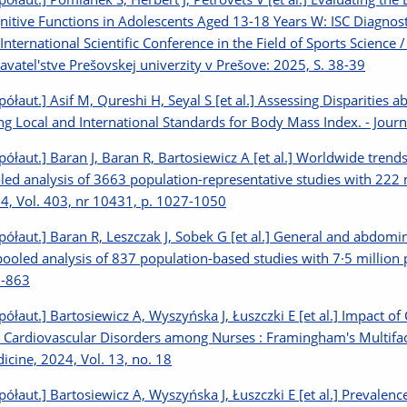
nitive Functions in Adolescents Aged 13-18 Years W: ISC Diagnost
 International Scientific Conference in the Field of Sports Science 
avatel'stve Prešovskej univerzity v Prešove: 2025, S. 38-39
półaut.] Asif M, Qureshi H, Seyal S [et al.] Assessing Disparities
ng Local and International Standards for Body Mass Index. - Journa
półaut.] Baran J, Baran R, Bartosiewicz A [et al.] Worldwide tren
led analysis of 3663 population-representative studies with 222 mi
4, Vol. 403, nr 10431, p. 1027-1050
półaut.] Baran R, Leszczak J, Sobek G [et al.] General and abdomi
 pooled analysis of 837 population-based studies with 7·5 million p
-863
półaut.] Bartosiewicz A, Wyszyńska J, Łuszczki E [et al.] Impact 
 Cardiovascular Disorders among Nurses : Framingham's Multifactor
icine, 2024, Vol. 13, no. 18
półaut.] Bartosiewicz A, Wyszyńska J, Łuszczki E [et al.] Prevalenc