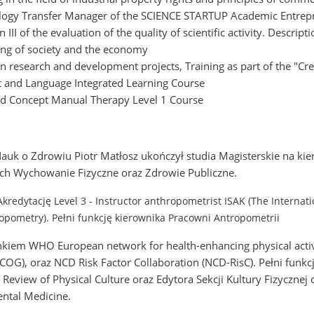
logy Transfer Manager of the SCIENCE STARTUP Academic Entrep
on III of the evaluation of the quality of scientific activity. Descript
ing of society and the economy
 in research and development projects, Training as part of the "Cre
t and Language Integrated Learning Course
nd Concept Manual Therapy Level 1 Course
auk o Zdrowiu Piotr Matłosz ukończył studia Magisterskie na kieru
ch Wychowanie Fizyczne oraz Zdrowie Publiczne.
kredytację Level 3 - Instructor anthropometrist ISAK (The Internat
opometry). Pełni funkcję kierownika Pracowni Antropometrii
onkiem WHO European network for health-enhancing physical acti
COG), oraz NCD Risk Factor Collaboration (NCD-RisC). Pełni funk
ic Review of Physical Culture oraz Edytora Sekcji Kultury Fizyczne
ntal Medicine.