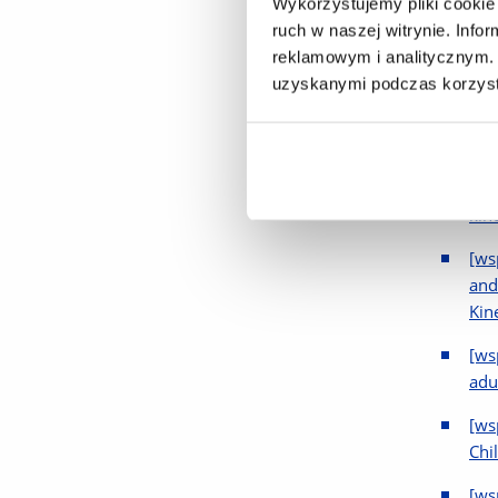
Wykorzystujemy pliki cookie 
Content 
ruch w naszej witrynie. Inf
Maitland
reklamowym i analitycznym. 
Publik
uzyskanymi podczas korzysta
[ws
dev
[ws
kin
[ws
and
Kin
[ws
adul
[ws
Chil
[ws