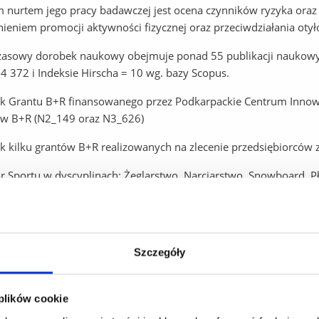
nurtem jego pracy badawczej jest ocena czynników ryzyka oraz 
ieniem promocji aktywności fizycznej oraz przeciwdziałania otyło
asowy dorobek naukowy obejmuje ponad 55 publikacji naukowych
4 372 i Indeksie Hirscha = 10 wg. bazy Scopus.
k Grantu B+R finansowanego przez Podkarpackie Centrum Innow
ów B+R (N2_149 oraz N3_626)
k kilku grantów B+R realizowanych na zlecenie przedsiębiorców z
or Sportu w dyscyplinach: Żeglarstwo, Narciarstwo, Snowboard, 
kolenia:
nie procesem B+R. Wdrażanie rozwiązań B+R. Wdrażanie Innowa
e z zakresu praw własności przemysłowej i zasad komercjalizacji
Szczegóły
 Transferu Technologii Programu Akceleracji Przedsiębiorczośc
m III ewaluacji jakości działalności naukowej. Opisy wpływu dzi
arki
 plików cookie
ds. projektów badawczo – rozwojowych, Szkolenie w ramach proje