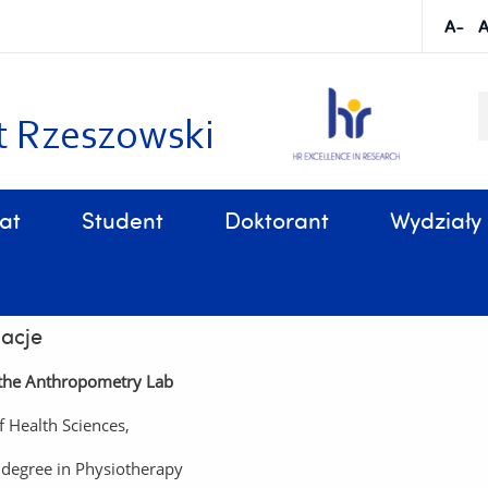
S
k
t Rzeszowski
at
Student
Doktorant
Wydziały
Sprawy organizacyjne, związane z tokiem studiów
 o zdr. Piotr Matłosz
acje
the Anthropometry Lab
f Health Sciences,
 degree in Physiotherapy