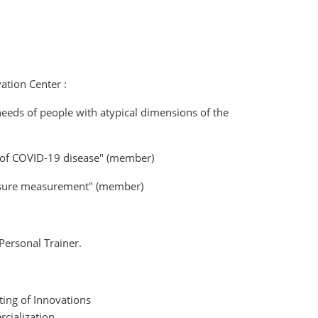
tion Center :
needs of people with atypical dimensions of the
ry of COVID-19 disease" (member)
essure measurement" (member)
Personal Trainer.
ing of Innovations
rcialization