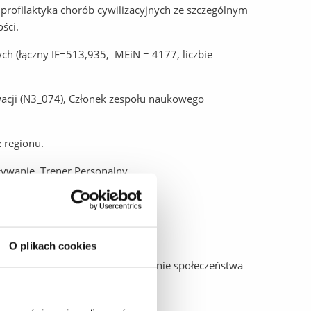
profilaktyka chorób cywilizacyjnych ze szczególnym
ści.
 (łączny IF=513,935, MEiN = 4177, liczbie
acji (N3_074), Członek zespołu naukowego
 regionu.
Pływanie, Trener Personalny.
cji
O plikach cookies
i Akademickiej SCIENCE STARTUP
ałalności naukowej na funkcjonowanie społeczeństwa
ktu „Kreatorzy Innowacji”