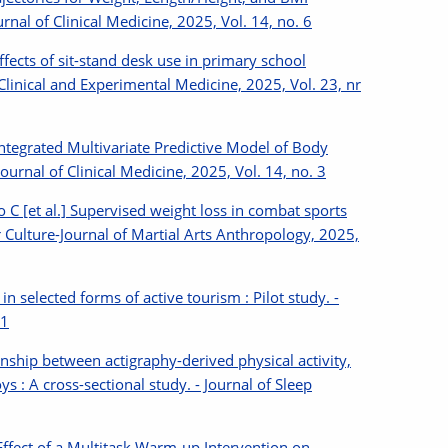
rnal of Clinical Medicine, 2025, Vol. 14, no. 6
ffects of sit-stand desk use in primary school
 Clinical and Experimental Medicine, 2025, Vol. 23, nr
Integrated Multivariate Predictive Model of Body
ournal of Clinical Medicine, 2025, Vol. 14, no. 3
 C [et al.] Supervised weight loss in combat sports
 Culture-Journal of Martial Arts Anthropology, 2025,
in selected forms of active tourism : Pilot study. -
81
onship between actigraphy-derived physical activity,
 : A cross-sectional study. - Journal of Sleep
 Effect of a Multitask Warm-up Intervention on