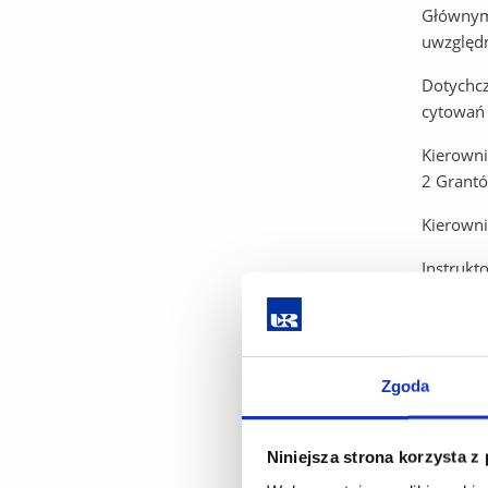
Głównym 
uwzględn
Dotychcz
cytowań 
Kierowni
2 Grant
Kierowni
Instrukt
Kursy/Sz
Zarządza
Szkoleni
Zgoda
Menadżer
Kryteriu
i gospod
Niniejsza strona korzysta z
Ekspert 