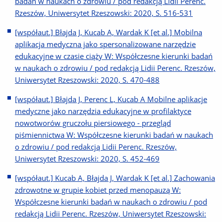
badań w naukach o zdrowiu / pod redakcją Lidii Perenc.
Rzeszów, Uniwersytet Rzeszowski: 2020, S. 516-531
[współaut.] Błajda J, Kucab A, Wardak K [et al.] Mobilna
aplikacja medyczna jako spersonalizowane narzędzie
edukacyjne w czasie ciąży W: Współczesne kierunki badań
w naukach o zdrowiu / pod redakcją Lidii Perenc. Rzeszów,
Uniwersytet Rzeszowski: 2020, S. 470-488
[współaut.] Błajda J, Perenc L, Kucab A Mobilne aplikacje
medyczne jako narzędzia edukacyjne w profilaktyce
nowotworów gruczołu piersiowego - przegląd
piśmiennictwa W: Współczesne kierunki badań w naukach
o zdrowiu / pod redakcją Lidii Perenc. Rzeszów,
Uniwersytet Rzeszowski: 2020, S. 452-469
[współaut.] Kucab A, Błajda J, Wardak K [et al.] Zachowania
zdrowotne w grupie kobiet przed menopauzą W:
Współczesne kierunki badań w naukach o zdrowiu / pod
redakcją Lidii Perenc. Rzeszów, Uniwersytet Rzeszowski: