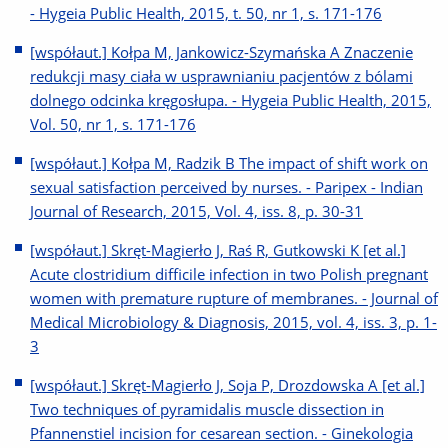
- Hygeia Public Health, 2015, t. 50, nr 1, s. 171-176
[współaut.] Kołpa M, Jankowicz-Szymańska A Znaczenie
redukcji masy ciała w usprawnianiu pacjentów z bólami
dolnego odcinka kręgosłupa. - Hygeia Public Health, 2015,
Vol. 50, nr 1, s. 171-176
[współaut.] Kołpa M, Radzik B The impact of shift work on
sexual satisfaction perceived by nurses. - Paripex - Indian
Journal of Research, 2015, Vol. 4, iss. 8, p. 30-31
[współaut.] Skręt-Magierło J, Raś R, Gutkowski K [et al.]
Acute clostridium difficile infection in two Polish pregnant
women with premature rupture of membranes. - Journal of
Medical Microbiology & Diagnosis, 2015, vol. 4, iss. 3, p. 1-
3
[współaut.] Skręt-Magierło J, Soja P, Drozdowska A [et al.]
Two techniques of pyramidalis muscle dissection in
Pfannenstiel incision for cesarean section. - Ginekologia