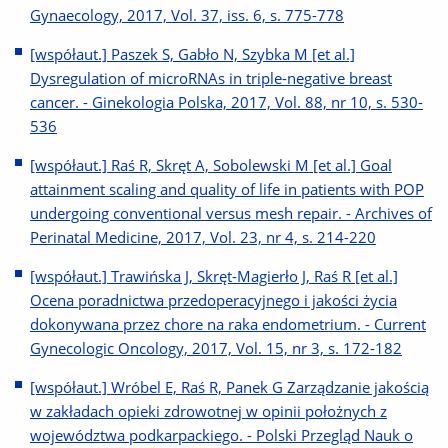
Gynaecology, 2017, Vol. 37, iss. 6, s. 775-778
[współaut.] Paszek S, Gabło N, Szybka M [et al.]
Dysregulation of microRNAs in triple-negative breast
cancer. - Ginekologia Polska, 2017, Vol. 88, nr 10, s. 530-
536
[współaut.] Raś R, Skręt A, Sobolewski M [et al.] Goal
attainment scaling and quality of life in patients with POP
undergoing conventional versus mesh repair. - Archives of
Perinatal Medicine, 2017, Vol. 23, nr 4, s. 214-220
[współaut.] Trawińska J, Skręt-Magierło J, Raś R [et al.]
Ocena poradnictwa przedoperacyjnego i jakości życia
dokonywana przez chore na raka endometrium. - Current
Gynecologic Oncology, 2017, Vol. 15, nr 3, s. 172-182
[współaut.] Wróbel E, Raś R, Panek G Zarządzanie jakością
w zakładach opieki zdrowotnej w opinii położnych z
województwa podkarpackiego. - Polski Przegląd Nauk o