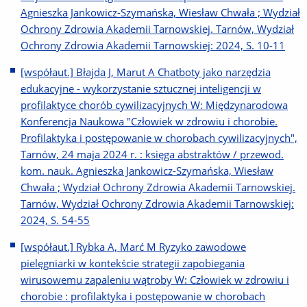
Agnieszka Jankowicz-Szymańska, Wiesław Chwała ; Wydział
Ochrony Zdrowia Akademii Tarnowskiej. Tarnów, Wydział
Ochrony Zdrowia Akademii Tarnowskiej: 2024, S. 10-11
[współaut.] Błajda J, Marut A Chatboty jako narzędzia
edukacyjne - wykorzystanie sztucznej inteligencji w
profilaktyce chorób cywilizacyjnych W: Międzynarodowa
Konferencja Naukowa "Człowiek w zdrowiu i chorobie.
Profilaktyka i postępowanie w chorobach cywilizacyjnych",
Tarnów, 24 maja 2024 r. : księga abstraktów / przewod.
kom. nauk. Agnieszka Jankowicz-Szymańska, Wiesław
Chwała ; Wydział Ochrony Zdrowia Akademii Tarnowskiej.
Tarnów, Wydział Ochrony Zdrowia Akademii Tarnowskiej:
2024, S. 54-55
[współaut.] Rybka A, Marć M Ryzyko zawodowe
pielęgniarki w kontekście strategii zapobiegania
wirusowemu zapaleniu wątroby W: Człowiek w zdrowiu i
chorobie : profilaktyka i postępowanie w chorobach