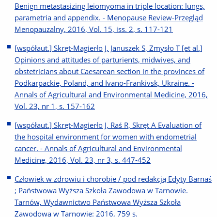
Benign metastasizing leiomyoma in triple location: lungs,
parametria and appendix. - Menopause Review-Przegląd
Menopauzalny, 2016, Vol. 15, iss. 2, s. 117-121
[współaut.] Skręt-Magierło J, Januszek S, Zmysło T [et al.]
Opinions and attitudes of parturients, midwives, and
obstetricians about Caesarean section in the provinces of
Podkarpackie, Poland, and Ivano-Frankivsk, Ukraine. -
Annals of Agricultural and Environmental Medicine, 2016,
Vol. 23, nr 1, s. 157-162
[współaut.] Skręt-Magierło J, Raś R, Skręt A Evaluation of
the hospital environment for women with endometrial
cancer. - Annals of Agricultural and Environmental
Medicine, 2016, Vol. 23, nr 3, s. 447-452
Człowiek w zdrowiu i chorobie / pod redakcją Edyty Barnaś
; Państwowa Wyższa Szkoła Zawodowa w Tarnowie.
Tarnów, Wydawnictwo Państwowa Wyższa Szkoła
Zawodowa w Tarnowie: 2016, 759 s.