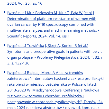
2024, Vol. 25, iss. 16
[współaut.] Kluz-Barłowska M, Kluz T, Paja W [et al.]
Determination of platinum-resistance of women with
ovarian cancer by FTIR spectroscopy combined with
multivariate analyses and machine learning methods. -
Scientific Reports, 2024, Vol. 14, iss.1
[współaut.] Trawińska J, Skręt A, Konkol B [et al.]
Symptoms and preoperative goals in patients with pelvic
organ prolapse. - Problemy Pielęgniarstwa, 2024, T. 32, nr
3, s. 132-136
[współaut.] Błajda J, Marut A Analiza trendów
zainteresowań internautów hasłami z zakresu profilaktyki
raka piersi w miesiącu październiku w Polsce w latach
2013-2023 W: Międzynarodowa Konferencja Naukowa
"Człowiek w zdrowiu i chorobie. Profilaktyka i
postępowanie w chorobach cywilizacyjnych", Tarnów, 24
maja 2024 r. : księga abstraktów / przewod. kom. nauk.