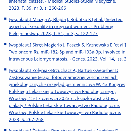
antenatal classes. - Medical Studies-Studia Medyczne,
2023, T. 39, nr 3, s. 260-266
[współaut.] Miazga A, Błajda J, Robótka K [et al.] Selected
aspects of sexuality in pregnant women. - Problemy
Pielęgniarstwa, 2023, T. 31, nr 3, s. 122-127
[współaut.] Skręt-Magierło J, Paszek S, Kaznowska E [et al.]
Two oncomiRs, miR-182-5p and miR-103a-3p, Involved in
Intravenous Leiomyomatosis. - Genes, 2023, Vol. 14, iss. 3
[współaut.] Żołyniak-Brzuchacz A, Bartusik-Aebisher D
Zastosowanie terapii fotodynamicznej w schorzeniach
ginekologicznych - przegląd piśmiennictwa W: 43 Kongres
Polskiego Lekarskiego Towarzystwa Radiologicznego,
Wrocław, 15-17 czerwca 2023 r. : książka abstraktów :
plakaty / Polskie Lekarskie Towarzystwo Radiologiczne.
Wrocław, Polskie Lekarskie Towarzystwo Radiologiczne:
2023, S. 267-268
[współaut.] Żołyniak-Brzuchacz A, Bartusik-Aebisher D