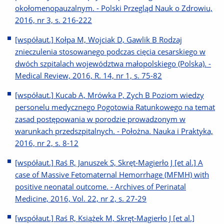
okołomenopauzalnym. - Polski Przegląd Nauk o Zdrowiu,
2016, nr 3, s. 216-222
[współaut.] Kołpa M, Wojciak D, Gawlik B Rodzaj
znieczulenia stosowanego podczas cięcia cesarskiego w
dwóch szpitalach województwa małopolskiego (Polska). -
Medical Review, 2016, R. 14, nr 1, s. 75-82
[współaut.] Kucab A, Mrówka P, Zych B Poziom wiedzy
personelu medycznego Pogotowia Ratunkowego na temat
zasad postępowania w porodzie prowadzonym w
warunkach przedszpitalnych. - Położna. Nauka i Praktyka,
2016, nr 2, s. 8-12
[współaut.] Raś R, Januszek S, Skręt-Magierło J [et al.] A
case of Massive Fetomaternal Hemorrhage (MFMH) with
positive neonatal outcome. - Archives of Perinatal
Medicine, 2016, Vol. 22, nr 2, s. 27-29
[współaut.] Raś R, Książek M, Skręt-Magierło J [et al.]