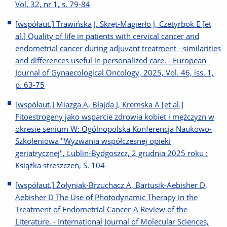
Vol. 32, nr 1, s. 79-84
[współaut.] Trawińska J, Skręt-Magierło J, Czetyrbok E [et
al.] Quality of life in patients with cervical cancer and
endometrial cancer during adjuvant treatment - similarities
and differences useful in personalized care. - European
Journal of Gynaecological Oncology, 2025, Vol. 46, iss. 1,
p. 63-75
[współaut.] Miazga A, Błajda J, Kremska A [et al.]
Fitoestrogeny jako wsparcie zdrowia kobiet i mężczyzn w
okresie senium W: Ogólnopolska Konferencja Naukowo-
Szkoleniowa "Wyzwania współczesnej opieki
geriatrycznej", Lublin-Bydgoszcz, 2 grudnia 2025 roku :
Książka streszczeń, S. 104
[współaut.] Żołyniak-Brzuchacz A, Bartusik-Aebisher D,
Aebisher D The Use of Photodynamic Therapy in the
Treatment of Endometrial Cancer-A Review of the
Literature. - International Journal of Molecular Sciences,