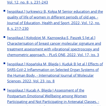
Vol. 12, no. 8, s. 231-243
[współaut.] Jurkiewicz B, Kołpa M Senior education and the
quality of life of women in different periods of old age. -
Journal of Education, Health and Sport, 2022, Vol. 12, no.
8, s. 217-230
[współaut.] Kołodziej M, Kaznowska E, Paszek S [et al.]
Characterisation of breast cancer molecular signature and
treatment assessment with vibrational spectroscopy and
chemometric approach. - PLoS ONE, 2022, Vol. 17, iss. 3
[współaut.] Kopańska M, Błajda J, Kuduk B [et al.] Effects of
SARS-CoV-2 Inflammation on Selected Organ Systems of
the Human Body. - International Journal of Molecular
Sciences, 2022, Vol. 23, iss. 8
[współaut.] Kucab A, Błajda J Assessment of the
Postpartum Emotional Wellbeing among Women
Participating and Not Participating in Antenatal Classes. -