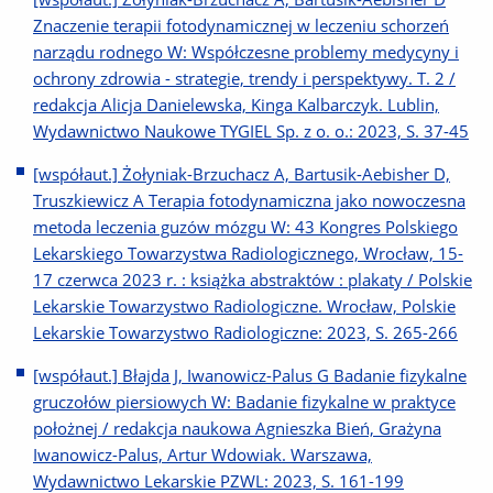
Znaczenie terapii fotodynamicznej w leczeniu schorzeń
narządu rodnego W: Współczesne problemy medycyny i
ochrony zdrowia - strategie, trendy i perspektywy. T. 2 /
redakcja Alicja Danielewska, Kinga Kalbarczyk. Lublin,
Wydawnictwo Naukowe TYGIEL Sp. z o. o.: 2023, S. 37-45
[współaut.] Żołyniak-Brzuchacz A, Bartusik-Aebisher D,
Truszkiewicz A Terapia fotodynamiczna jako nowoczesna
metoda leczenia guzów mózgu W: 43 Kongres Polskiego
Lekarskiego Towarzystwa Radiologicznego, Wrocław, 15-
17 czerwca 2023 r. : książka abstraktów : plakaty / Polskie
Lekarskie Towarzystwo Radiologiczne. Wrocław, Polskie
Lekarskie Towarzystwo Radiologiczne: 2023, S. 265-266
[współaut.] Błajda J, Iwanowicz-Palus G Badanie fizykalne
gruczołów piersiowych W: Badanie fizykalne w praktyce
położnej / redakcja naukowa Agnieszka Bień, Grażyna
Iwanowicz-Palus, Artur Wdowiak. Warszawa,
Wydawnictwo Lekarskie PZWL: 2023, S. 161-199