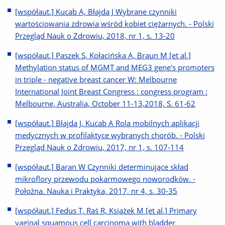
[współaut.] Kucab A, Błajda J Wybrane czynniki
wartościowania zdrowia wśród kobiet ciężarnych. - Polski
Przegląd Nauk o Zdrowiu, 2018, nr 1, s. 13-20
[współaut.] Paszek S, Kołacińska A, Braun M [et al.]
Methylation status of MGMT and MEG3 gene's promoters
in triple - negative breast cancer W: Melbourne
International Joint Breast Congress : congress program :
Melbourne, Australia, October 11-13,2018, S. 61-62
[współaut.] Błajda J, Kucab A Rola mobilnych aplikacji
medycznych w profilaktyce wybranych chorób. - Polski
Przegląd Nauk o Zdrowiu, 2017, nr 1, s. 107-114
[współaut.] Baran W Czynniki determinujące skład
mikroflory przewodu pokarmowego noworodków. -
Położna. Nauka i Praktyka, 2017, nr 4, s. 30-35
[współaut.] Fedus T, Raś R, Książek M [et al.] Primary
vaginal squamous cell carcinoma with bladder