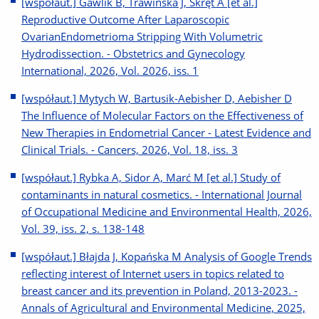
[współaut.] Gawlik B, Trawińska J, Skręt A [et al.]
Reproductive Outcome After Laparoscopic
OvarianEndometrioma Stripping With Volumetric
Hydrodissection. - Obstetrics and Gynecology
International, 2026, Vol. 2026, iss. 1
[współaut.] Mytych W, Bartusik-Aebisher D, Aebisher D
The Influence of Molecular Factors on the Effectiveness of
New Therapies in Endometrial Cancer - Latest Evidence and
Clinical Trials. - Cancers, 2026, Vol. 18, iss. 3
[współaut.] Rybka A, Sidor A, Marć M [et al.] Study of
contaminants in natural cosmetics. - International Journal
of Occupational Medicine and Environmental Health, 2026,
Vol. 39, iss. 2, s. 138-148
[współaut.] Błajda J, Kopańska M Analysis of Google Trends
reflecting interest of Internet users in topics related to
breast cancer and its prevention in Poland, 2013-2023. -
Annals of Agricultural and Environmental Medicine, 2025,