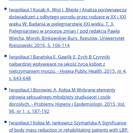
[współaut.] Kucab A, Woś J, Błajda J Analiza porównawcza
doświadczeń z odbytego porodu przez rodzące w XX i XXI
wieku W: Badania w pielęgniarstwie XXI wieku. T. 3,
Pielęgniarstwo w procesie zmian / pod redakcją Pawła
Więcha, Moniki Binkowskiej-Bury. Rzeszów, Uniwersytet
Rzeszowski: 2016, S. 106-114
[współaut.] Barańska E, Gawlik E, Zych B Czynniki
najbardziej wpływające na jakość życia kobiet z
nietrzymaniem moczu. - Hygeia Public Health, 2015, nr 4,
s. 643-648
[współaut.] Borowiec A, Kołpa M Wybrane elementy
zdrowia seksualnego młodzieży studiującej i osób
dorosłych. - Problemy Higieny i Epidemiologii, 2015, Vol.
96, nr 1, s. 187-192
[współaut.] Kołpa M, Jankowicz-Szymańska A Significance
of body mass reduction in rehabilitating patients with LBP.