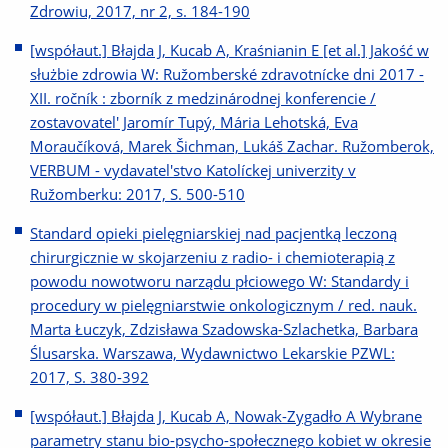
Zdrowiu, 2017, nr 2, s. 184-190
[współaut.] Błajda J, Kucab A, Kraśnianin E [et al.] Jakość w
służbie zdrowia W: Ružomberské zdravotnícke dni 2017 -
XII. ročník : zborník z medzinárodnej konferencie /
zostavovatel' Jaromír Tupý, Mária Lehotská, Eva
Moraučíková, Marek Šichman, Lukáš Zachar. Ružomberok,
VERBUM - vydavatel'stvo Katolíckej univerzity v
Ružomberku: 2017, S. 500-510
Standard opieki pielęgniarskiej nad pacjentką leczoną
chirurgicznie w skojarzeniu z radio- i chemioterapią z
powodu nowotworu narządu płciowego W: Standardy i
procedury w pielęgniarstwie onkologicznym / red. nauk.
Marta Łuczyk, Zdzisława Szadowska-Szlachetka, Barbara
Ślusarska. Warszawa, Wydawnictwo Lekarskie PZWL:
2017, S. 380-392
[współaut.] Błajda J, Kucab A, Nowak-Zygadło A Wybrane
parametry stanu bio-psycho-społecznego kobiet w okresie