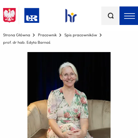
Słowa
kluczowe
Menu - górna belka
Strona Główna
Pracownik
Spis pracowników
prof. dr hab. Edyta Barnaś