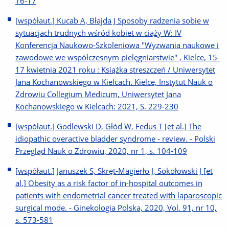
16-17
[współaut.] Kucab A, Błajda J Sposoby radzenia sobie w
sytuacjach trudnych wśród kobiet w ciąży W: IV
Konferencja Naukowo-Szkoleniowa "Wyzwania naukowe i
zawodowe we współczesnym pielęgniarstwie" , Kielce, 15-
17 kwietnia 2021 roku : Książka streszczeń / Uniwersytet
Jana Kochanowskiego w Kielcach. Kielce, Instytut Nauk o
Zdrowiu Collegium Medicum, Uniwersytet Jana
Kochanowskiego w Kielcach: 2021, S. 229-230
[współaut.] Godlewski D, Głód W, Fedus T [et al.] The
idiopathic overactive bladder syndrome - review. - Polski
Przegląd Nauk o Zdrowiu, 2020, nr 1, s. 104-109
[współaut.] Januszek S, Skręt-Magierło J, Sokołowski J [et
al.] Obesity as a risk factor of in-hospital outcomes in
patients with endometrial cancer treated with laparoscopic
surgical mode. - Ginekologia Polska, 2020, Vol. 91, nr 10,
s. 573-581