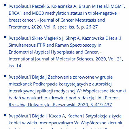
[współaut.] Paszek S, Kołacińska A, Braun M [et al.] MGMT,
BRCA1 and MEG3 methylation status in triple-negative
breast cancer. - Journal of Cancer Metastasis and
Treatment, 2020, Vol. 6, spec. iss. 5, p. 26-27
[współaut.] Skręt-Magierło J, Skręt A, Kaznowska E [et al.]
Simultaneous FTIR and Raman Spectroscopy in
Endometrial Atypical Hyperplasia and Cancer. -
International Journal of Molecular Sciences, 2020, Vol. 21,
iss. 14
[współaut.] Błajda J Zachowania zdrowotne w grupie
mieszkanek Podkarpacia korzystających z autorskiej
interaktywnej aplikacji medycznej W: Współczesne kierunki
badań w naukach o zdrowiu / pod redakcją Lidii Perenc.
Rzeszów, Uniwersytet Rzeszowski: 2020, S. 419-437
[współaut.] Błajda J, Kucab A, Kochan J Satysfakcja z życia
kobiet w wieku menopauzalnym W: Współczesne kierunki