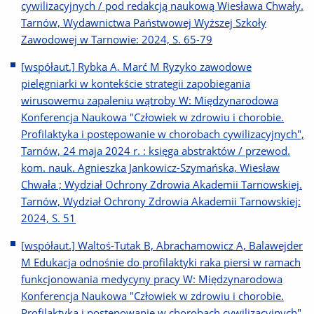
cywilizacyjnych / pod redakcją naukową Wiesława Chwały.
Tarnów, Wydawnictwa Państwowej Wyższej Szkoły
Zawodowej w Tarnowie: 2024, S. 65-79
[współaut.] Rybka A, Marć M Ryzyko zawodowe
pielęgniarki w kontekście strategii zapobiegania
wirusowemu zapaleniu wątroby W: Międzynarodowa
Konferencja Naukowa "Człowiek w zdrowiu i chorobie.
Profilaktyka i postępowanie w chorobach cywilizacyjnych",
Tarnów, 24 maja 2024 r. : księga abstraktów / przewod.
kom. nauk. Agnieszka Jankowicz-Szymańska, Wiesław
Chwała ; Wydział Ochrony Zdrowia Akademii Tarnowskiej.
Tarnów, Wydział Ochrony Zdrowia Akademii Tarnowskiej:
2024, S. 51
[współaut.] Waltoś-Tutak B, Abrachamowicz A, Balawejder
M Edukacja odnośnie do profilaktyki raka piersi w ramach
funkcjonowania medycyny pracy W: Międzynarodowa
Konferencja Naukowa "Człowiek w zdrowiu i chorobie.
Profilaktyka i postępowanie w chorobach cywilizacyjnych",