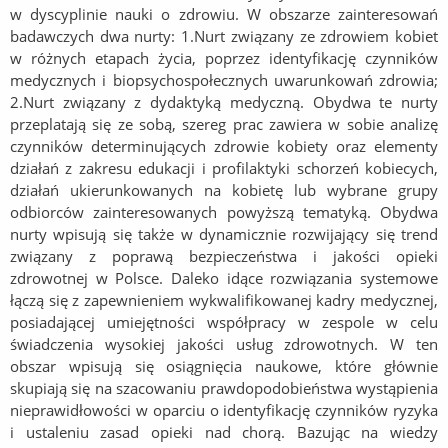
w dyscyplinie nauki o zdrowiu.
W obszarze zainteresowań
badawczych dwa nurty: 1.
Nurt związany ze zdrowiem kobiet
w różnych etapach życia, poprzez identyfikację czynników
medycznych i biopsychospołecznych uwarunkowań zdrowia;
2.Nurt związany z dydaktyką medyczną.
Obydwa te nurty
przeplatają się ze sobą, szereg prac zawiera w sobie analizę
czynników determinujących zdrowie kobiety oraz elementy
działań z zakresu edukacji i profilaktyki schorzeń kobiecych,
działań ukierunkowanych na kobietę lub wybrane grupy
odbiorców zainteresowanych powyższą tematyką.
Obydwa
nurty wpisują się także w dynamicznie rozwijający się trend
związany z poprawą bezpieczeństwa i jakości opieki
zdrowotnej w Polsce. Daleko idące rozwiązania systemowe
łączą się z zapewnieniem wykwalifikowanej kadry medycznej,
posiadającej umiejętności współpracy w zespole w celu
świadczenia wysokiej jakości usług zdrowotnych. W ten
obszar wpisują się osiągnięcia naukowe, które głównie
skupiają się na szacowaniu prawdopodobieństwa wystąpienia
nieprawidłowości w oparciu o identyfikację czynników ryzyka
i ustaleniu zasad opieki nad chorą. Bazując na wiedzy