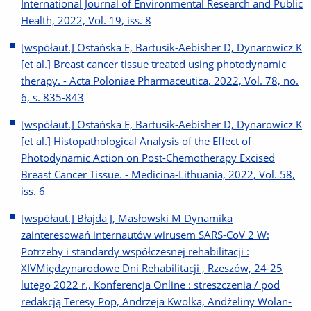
International Journal of Environmental Research and Public
Health, 2022, Vol. 19, iss. 8
[współaut.] Ostańska E, Bartusik-Aebisher D, Dynarowicz K
[et al.] Breast cancer tissue treated using photodynamic
therapy. - Acta Poloniae Pharmaceutica, 2022, Vol. 78, no.
6, s. 835-843
[współaut.] Ostańska E, Bartusik-Aebisher D, Dynarowicz K
[et al.] Histopathological Analysis of the Effect of
Photodynamic Action on Post-Chemotherapy Excised
Breast Cancer Tissue. - Medicina-Lithuania, 2022, Vol. 58,
iss. 6
[współaut.] Błajda J, Masłowski M Dynamika
zainteresowań internautów wirusem SARS-CoV 2 W:
Potrzeby i standardy współczesnej rehabilitacji :
XIVMiędzynarodowe Dni Rehabilitacji , Rzeszów, 24-25
lutego 2022 r., Konferencja Online : streszczenia / pod
redakcją Teresy Pop, Andrzeja Kwolka, Andżeliny Wolan-