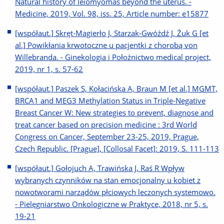
Natural history of leiomyomas beyond the uterus. -
Medicine, 2019, Vol. 98, iss. 25, Article number: e15877
[współaut.] Skręt-Magierło J, Starzak-Gwóźdź J, Żuk G [et
al.] Powikłania krwotoczne u pacjentki z chorobą von
Willebranda. - Ginekologia i Położnictwo medical project,
2019, nr 1, s. 57-62
[współaut.] Paszek S, Kołacińska A, Braun M [et al.] MGMT,
BRCA1 and MEG3 Methylation Status in Triple-Negative
Breast Cancer W: New strategies to prevent, diagnose and
treat cancer based on precision medicine : 3rd World
Congress on Cancer, September 23-25, 2019, Prague,
Czech Republic. [Prague], [Collosal Facet]: 2019, S. 111-113
[współaut.] Gołojuch A, Trawińska J, Raś R Wpływ
wybranych czynników na stan emocjonalny u kobiet z
nowotworami narządów płciowych leczonych systemowo.
- Pielęgniarstwo Onkologiczne w Praktyce, 2018, nr 5, s.
19-21