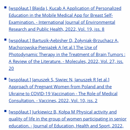
[współaut.] Błajda J, Kucab A Application of Personalized
Education in the Mobile Medical App for Breast Self-
Examination. - International Journal of Environmental
Research and Public Health, 2022, Vol. 19, iss. 8
[współaut.] Bartusik-Aebisher D, Żołyniak-Brzuchacz A,
Machorowska-Pieniążek A [et al.] The Use of
Photodynamic Therapy in the Treatment of Brain Tumors :
A Review of the Literature. - Molecules, 2022, Vol. 27, iss.
20
[współaut.] Januszek S, Siwiec N, Januszek R [et al.]
Approach of Pregnant Women from Poland and the
Ukraine to COVID-19 Vaccination - The Role of Medical
Consultation. - Vaccines, 2022, Vol. 10, iss. 2
[współaut.] Jurkiewicz B, Kołpa M Physical activity and
quality of life in the group of women participating in senior
education. - Journal of Education, Health and Sport, 2022,