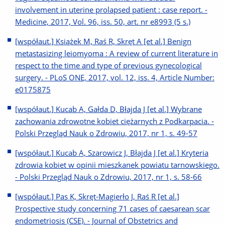
involvement in uterine prolapsed patient : case report. -
Medicine, 2017, Vol. 96, iss. 50, art. nr e8993 (5 s.)
[współaut.] Książek M, Raś R, Skręt A [et al.] Benign
metastasizing leiomyoma : A review of current literature in
respect to the time and type of previous gynecological
surgery. - PLoS ONE, 2017, vol. 12, iss. 4, Article Number:
e0175875
[współaut.] Kucab A, Gałda D, Błajda J [et al.] Wybrane
zachowania zdrowotne kobiet ciężarnych z Podkarpacia. -
Polski Przegląd Nauk o Zdrowiu, 2017, nr 1, s. 49-57
[współaut.] Kucab A, Szarowicz J, Błajda J [et al.] Kryteria
zdrowia kobiet w opinii mieszkanek powiatu tarnowskiego.
- Polski Przegląd Nauk o Zdrowiu, 2017, nr 1, s. 58-66
[współaut.] Pas K, Skręt-Magierło J, Raś R [et al.]
Prospective study concerning 71 cases of caesarean scar
endometriosis (CSE). - Journal of Obstetrics and