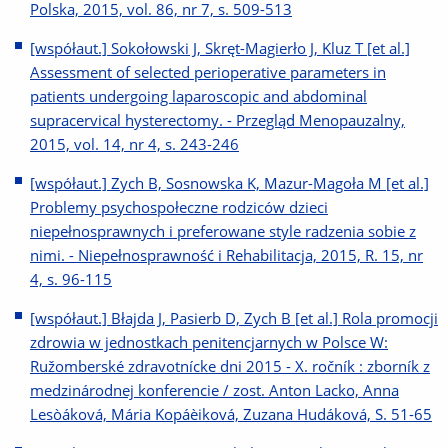
Polska, 2015, vol. 86, nr 7, s. 509-513
[współaut.] Sokołowski J, Skręt-Magierło J, Kluz T [et al.]
Assessment of selected perioperative parameters in
patients undergoing laparoscopic and abdominal
supracervical hysterectomy. - Przegląd Menopauzalny,
2015, vol. 14, nr 4, s. 243-246
[współaut.] Zych B, Sosnowska K, Mazur-Magoła M [et al.]
Problemy psychospołeczne rodziców dzieci
niepełnosprawnych i preferowane style radzenia sobie z
nimi. - Niepełnosprawność i Rehabilitacja, 2015, R. 15, nr
4, s. 96-115
[współaut.] Błajda J, Pasierb D, Zych B [et al.] Rola promocji
zdrowia w jednostkach penitencjarnych w Polsce W:
Ružomberské zdravotnícke dni 2015 - X. ročník : zborník z
medzinárodnej konferencie / zost. Anton Lacko, Anna
Lesòáková, Mária Kopáèiková, Zuzana Hudáková, S. 51-65