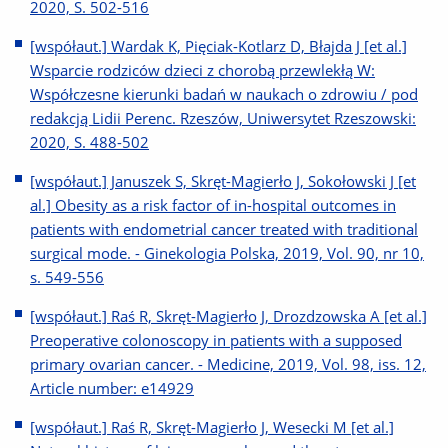
2020, S. 502-516
[współaut.] Wardak K, Pięciak-Kotlarz D, Błajda J [et al.]
Wsparcie rodziców dzieci z chorobą przewlekłą W:
Współczesne kierunki badań w naukach o zdrowiu / pod
redakcją Lidii Perenc. Rzeszów, Uniwersytet Rzeszowski:
2020, S. 488-502
[współaut.] Januszek S, Skręt-Magierło J, Sokołowski J [et
al.] Obesity as a risk factor of in-hospital outcomes in
patients with endometrial cancer treated with traditional
surgical mode. - Ginekologia Polska, 2019, Vol. 90, nr 10,
s. 549-556
[współaut.] Raś R, Skręt-Magierło J, Drozdzowska A [et al.]
Preoperative colonoscopy in patients with a supposed
primary ovarian cancer. - Medicine, 2019, Vol. 98, iss. 12,
Article number: e14929
[współaut.] Raś R, Skręt-Magierło J, Wesecki M [et al.]