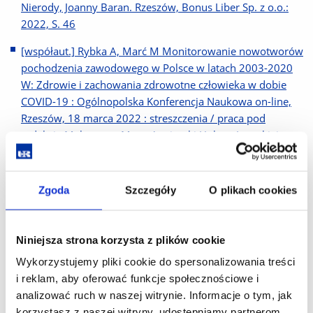
Nierody, Joanny Baran. Rzeszów, Bonus Liber Sp. z o.o.:
2022, S. 46
[współaut.] Rybka A, Marć M Monitorowanie nowotworów
pochodzenia zawodowego w Polsce w latach 2003-2020
W: Zdrowie i zachowania zdrowotne człowieka w dobie
COVID-19 : Ogólnopolska Konferencja Naukowa on-line,
Rzeszów, 18 marca 2022 : streszczenia / praca pod
redakcją Małgorzaty Marc, Agnieszki Hubert-Luteckiej,
Wacława Kruka. Rzeszów, Bonus Liber: 2022, S. 71-72
[współaut.] Rybka A, Marć M Monitorowanie uszkodzeń
Zgoda
Szczegóły
O plikach cookies
słuchu o podłożu zawodowym w Polsce i w województwie
podkarpackim w latach 2008-2020 W: Potrzeby i
standardy współczesnej rehabilitacji : XIV Międzynarodowe
Niniejsza strona korzysta z plików cookie
Dni Rehabilitacji, Rzeszów, 24-25 lutego 2022 r.,
Wykorzystujemy pliki cookie do spersonalizowania treści
Konferencja Online : streszczenia / pod redakcją Teresy
i reklam, aby oferować funkcje społecznościowe i
Pop, Andrzeja Kwolka, Andżeliny Wolan-Nierody, Joanny
analizować ruch w naszej witrynie. Informacje o tym, jak
Baran. Rzeszów, Bonus Liber Sp. z o.o.: 2022, S. 261
korzystasz z naszej witryny, udostępniamy partnerom