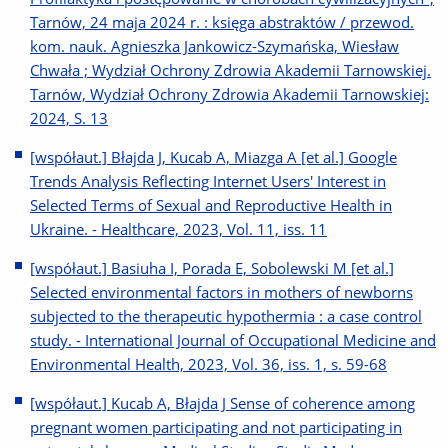
Tarnów, 24 maja 2024 r. : księga abstraktów / przewod.
kom. nauk. Agnieszka Jankowicz-Szymańska, Wiesław
Chwała ; Wydział Ochrony Zdrowia Akademii Tarnowskiej.
Tarnów, Wydział Ochrony Zdrowia Akademii Tarnowskiej:
2024, S. 13
[współaut.] Błajda J, Kucab A, Miazga A [et al.] Google
Trends Analysis Reflecting Internet Users' Interest in
Selected Terms of Sexual and Reproductive Health in
Ukraine. - Healthcare, 2023, Vol. 11, iss. 11
[współaut.] Basiuha I, Porada E, Sobolewski M [et al.]
Selected environmental factors in mothers of newborns
subjected to the therapeutic hypothermia : a case control
study. - International Journal of Occupational Medicine and
Environmental Health, 2023, Vol. 36, iss. 1, s. 59-68
[współaut.] Kucab A, Błajda J Sense of coherence among
pregnant women participating and not participating in