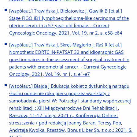
[współaut.] Trawińska J, Bielatowicz J, Gawlik B [et al.]
Stage FIGO IB1 lymphoepithelioma-like carcinoma of the
uterine cervix in a 57-year-old female. - Current
Gynecologic Oncology, 2021, Vol. 19, nr 2, s. e58-e64
[współaut.] Trawińska J, Skręt-Magierło J, Raś R [et al.]
Nomothetic EORTC IN-PATSAT 32 and idiographic GAS
questionnaires in the assessment of surgical treatment in
patients with endometrial cancer. - Current Gynecologic
Oncology, 2021, Vol. 19, nr 1, s. e1-e7
[współaut.] Błajda J Edukacja kobiet z dysfunkcją narządu
słuchu odnośnie raka piersi poprzez warsztaty z
samobadania piersi W: Potrzeby i standardy współczesnej
rehabilitacji : XIII Międzynarodowe Dni Rehabilitacji ,
Rzeszów, 11-12 lutego 2021 r., Konferencja Online :
streszczenia / pod redakcją Joanny Baran, Teresy Pop,
Andrzeja Kwolka. Rzeszów, Bonus Liber Sp. z o.o.: 2021, S.