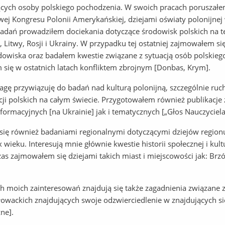
ących osoby polskiego pochodzenia. W swoich pracach poruszałem
ej Kongresu Polonii Amerykańskiej, dziejami oświaty polonijnej
adań prowadziłem dociekania dotyczące środowisk polskich na te
i, Litwy, Rosji i Ukrainy. W przypadku tej ostatniej zajmowałem si
dowiska oraz badałem kwestie związane z sytuacją osób polskieg
 się w ostatnich latach konfliktem zbrojnym [Donbas, Krym].
gę przywiązuję do badań nad kulturą polonijną, szczególnie ru
cji polskich na całym świecie. Przygotowałem również publikacj
formacyjnych [na Ukrainie] jak i tematycznych [„Głos Nauczyciela
się również badaniami regionalnymi dotyczącymi dziejów region
 wieku. Interesują mnie głównie kwestie historii społecznej i kult
as zajmowałem się dziejami takich miast i miejscowości jak: Brz
 moich zainteresowań znajdują się także zagadnienia związan
łowackich znajdujących swoje odzwierciedlenie w znajdujących si
ne].