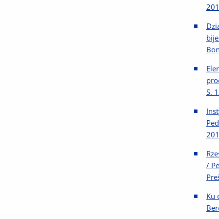
201
Dzi
bij
Bon
Ele
pro
S. 
Ins
Ped
201
Rze
/ P
Pre
Ku 
Ber