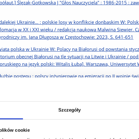
półaut.] Ślęzak-Gotkowska J "Głos Nauczyciela" : 1986-2015 : za
dalekiej Ukrainie... : polskie losy w konflikcie donbaskim W: Polsk
lomacja w XX i XXI wieku / redakcja naukowa Malwina Siewier. 
yrodniczy im. Jana Długosza w Częstochowie: 2023, S. 641-651
iata polska w Ukrainie W: Polacy na Białorusi od powstania styc
ytorium obecnej Białorusi na tle sytuacji na Litwie i Ukrainie / p
łoruskiego na język polski: Witalis Łuba]. Warszawa, Uniwersytet
łużbie postępu : polscy inżynierowie na emigracji po II wojnie św
onania w sferze gospodarczej i społecznej / redakcja naukowa P
280-309
półaut.] Ślęzak-Gotkowska J, Wais L Światowy Festiwal Polonijn
Szczegóły
turalnej środowisk polonijnych - ich rola w kształtowaniu wizerun
usiak, Jolanta Ślęzak-Gotkowska, Lesław Wais. Rzeszów, Rzeszow
 s.
 plików cookie
ejszość polska na Ukrainie w walce o demokratyczną, wolną i jed