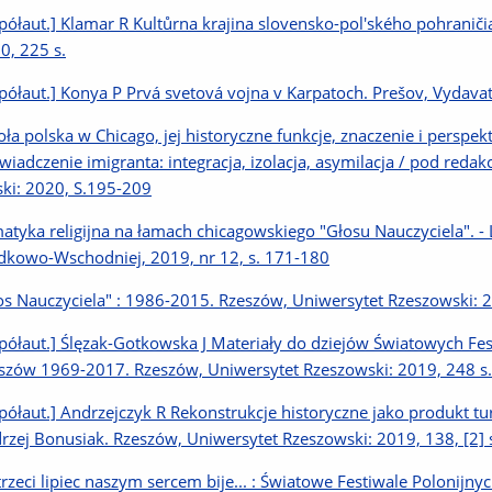
półaut.] Klamar R Kultůrna krajina slovensko-pol'ského pohraničia
0, 225 s.
półaut.] Konya P Prvá svetová vojna v Karpatoch. Prešov, Vydavate
oła polska w Chicago, jej historyczne funkcje, znaczenie i perspe
wiadczenie imigranta: integracja, izolacja, asymilacja / pod re
ski: 2020, S.195-209
atyka religijna na łamach chicagowskiego "Głosu Nauczyciela". - 
dkowo-Wschodniej, 2019, nr 12, s. 171-180
os Nauczyciela" : 1986-2015. Rzeszów, Uniwersytet Rzeszowski: 2
półaut.] Ślęzak-Gotkowska J Materiały do dziejów Światowych Fes
szów 1969-2017. Rzeszów, Uniwersytet Rzeszowski: 2019, 248 s.
półaut.] Andrzejczyk R Rekonstrukcje historyczne jako produkt t
rzej Bonusiak. Rzeszów, Uniwersytet Rzeszowski: 2019, 138, [2] 
trzeci lipiec naszym sercem bije... : Światowe Festiwale Polonij