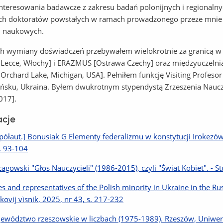
nteresowania badawcze z zakresu badań polonijnych i regional
ch doktoratów powstałych w ramach prowadzonego przeze mnie
ń naukowych.
h wymiany doświadczeń przebywałem wielokrotnie za granicą w
 Lecce, Włochy] i ERAZMUS [Ostrawa Czechy] oraz międzyuczelni
 Orchard Lake, Michigan, USA]. Pełniłem funkcję Visiting Profes
ńsku, Ukraina. Byłem dwukrotnym stypendystą Zrzeszenia Nauczy
017].
acje
półaut.] Bonusiak G Elementy federalizmu w konstytucji Irokezów.
s. 93-104
cagowski "Głos Nauczycieli" (1986-2015), czyli "Świat Kobiet". - St
es and representatives of the Polish minority in Ukraine in the Ru
kovij vìsnik, 2025, nr 43, s. 217-232
ewództwo rzeszowskie w liczbach (1975-1989). Rzeszów, Uniwers