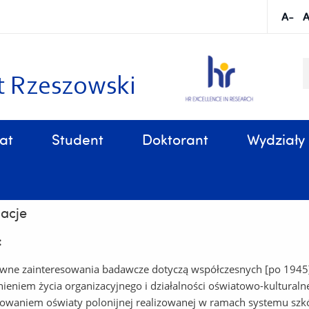
S
k
t Rzeszowski
at
Student
Doktorant
Wydziały
Sprawy organizacyjne, związane z tokiem studiów
b. Andrzej Bonusiak, prof. UR
acje
:
wne zainteresowania badawcze dotyczą współczesnych [po 1945] 
ieniem życia organizacyjnego i działalności oświatowo-kulturaln
owaniem oświaty polonijnej realizowanej w ramach systemu szkó