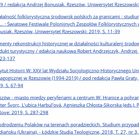
9 / redakcja Andrzej Bonusiak. Rzeszów, Uniwersytet Rzeszowski:
ałalność folklorystyczna środowisk polskich za granicami : stud
e... : Światowe Festiwale Polonijnych Zespołów Folklorystycznyc
usiak. Rzeszów, Uniwersytet Rzeszowski: 2019, S. 11-39
menty rekonstrukcji historycznej w działalności kulturalenj środ
dukt turystyczny / edakcja naukowa Robert Andrzejczyk, Andrzej
123-137
tytut Historii W: XXV lat Wydziału Socjologiczno-Historycznego U
agogicznej w Rzeszowie (1994-2019) / pod redakcją Pawła Graty, 
9, S. 67-94
szów - miasto między peryferiami a centrum W: Hranice a pohran
eter Švorc, L'ubica Harbul'ová, Agnieszka Chłosta-Sikorska (eds.). 
šove: 2019, S. 287-298
odrodzeniu Polaków na terenach poradzieckich. Studium przypa
diańsku (Ukraina). - Łódzkie Studia Teologiczne, 2018, T. 27, nr 3,