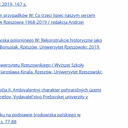
 2019, 167 s.
ium przypadków W: Co trzeci lipiec naszym sercem
h w Rzeszowie 1968-2019 / redakcja Andrzej
owiska polonijnego W: Rekonstrukcje historyczne jako
 Bonusiak. Rzeszów, Uniwersytet Rzeszowski: 2019,
niwersytetu Rzeszowskiego / Wyższej Szkoły
Jarosława Kinala. Rzeszów, Uniwersytet Rzeszowski:
ičia II. Ambivalentný charakter pohraničných území
Prešov, Vydavatel'stvo Prešovskej univerzity v
dku na podstawie środowiska polskiego w
 s. 77-88