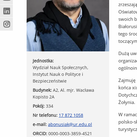
(Nowe
(Link
innej
zrzeszaj
okno)
do
strony)
Oświatow
(Nowe
(Link
innej
swoich b
okno)
do
strony)
Białorus
(Nowe
(Link
innej
tego śro
okno)
do
strony)
innej
toczącym
strony)
Dużą uwa
organiza
Jednostka:
Wydział Nauk Społecznych,
ogólnoin
Instytut Nauk o Polityce i
Zajmuję 
Bezpieczeństwie
końca xix
Budynek:
A2, Al. mjr. Wacława
Dotychcz
Kopisto 2A
Żołynia.
Pokój:
334
W ramach
Nr telefonu:
17 872 1058
polsko-s
e-mail:
abonusiak@ur.edu.pl
turystycz
ORCID:
0000-0003-3859-4521