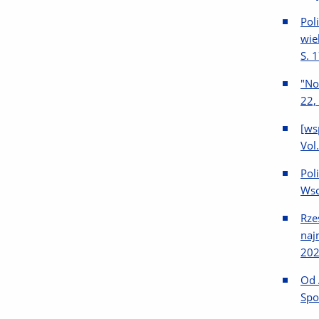
Pol
wie
S. 
"No
22, 
[ws
Vol
Pol
Wsc
Rze
naj
202
Od 
Spo