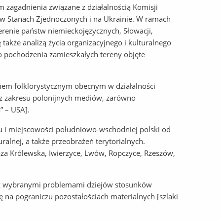
 zagadnienia związane z działalnością Komisji
 w Stanach Zjednoczonych i na Ukrainie. W ramach
renie państw niemieckojęzycznych, Słowacji,
ę także analizą życia organizacyjnego i kulturalnego
o pochodzenia zamieszkałych tereny objęte
chem folklorystycznym obecnym w działalności
e z zakresu polonijnych mediów, zarówno
” – USA].
u i miejscowości południowo-wschodniej polski od
uralnej, a także przeobrażeń terytorialnych.
óza Królewska, Iwierzyce, Lwów, Ropczyce, Rzeszów,
e z wybranymi problemami dziejów stosunków
ę na pograniczu pozostałościach materialnych [szlaki