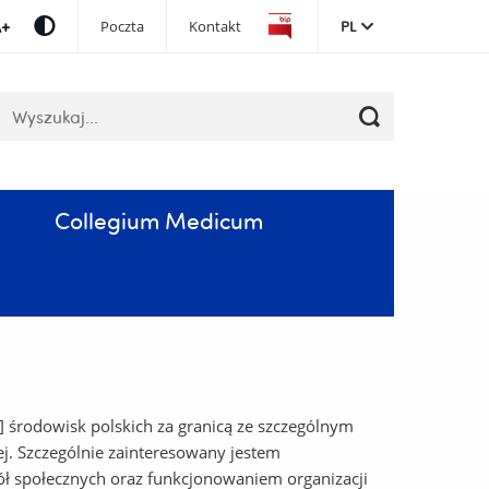
Pomiń
Poczta
Kontakt
PL
nawigację
i
przejdź
łowa
do
luczowe
treści
Collegium Medicum
środowisk polskich za granicą ze szczególnym
ej. Szczególnie zainteresowany jestem
ł społecznych oraz funkcjonowaniem organizacji