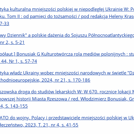
ityka kulturalna mniejszości polskiej w niepodległej Ukrainie W:
ku. Tom II : od pamięci do tożsamości / pod redakcją Heleny Kr
17-33
wy Dziennik" a polskie dążenia do Sojuszu Północnoatlantyckiego 
nr 2, s. 5-21
półaut.] Bonusiak G Kulturotwórcza rola mediów polonijnych : s
. 44, Nr 1, s. 57-74
ityka władz Ukrainy wobec mniejszości narodowych w świetle "Dzi
hodnioeuropejskie, 2024, nr 21, s. 170-186
szowska droga do studiów lekarskich W: W 670. rocznicę lokacji
nowszej historii Miasta Rzeszowa / red. Włodzimierz Bonusiak, G
4, S. 143-155
ATO do wojny. Polacy i przedstawiciele mniejszości polskiej w Ukr
łeczeństwo, 2023, T. 21, nr 4, s. 41-55