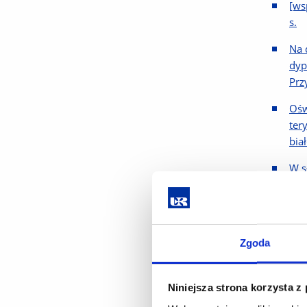
[ws
s.
Na 
dyp
Prz
Ośw
ter
bia
W s
dok
S. 
[ws
Zgoda
kul
Bon
148
Niniejsza strona korzysta z
Mni