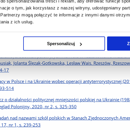
do spersonalizowania treści i reklam, aby oferować funkcje sp
2, 153 s.
ormacje o tym, jak korzystasz z naszej witryny, udostępniamy p
Partnerzy mogą połączyć te informacje z innymi danymi otrzym
ejszość polska we współczesnej Ukrainie : studium przypadku na 
nia z ich usług.
uktury społeczne w perspektywie historycznej : księga jubileusz
lecia pracy naukowej / redakcja Piotr Łozowski, Radosław Poniat.
turowym Europy: 2022, S. 506-512
Spersonalizuj
Z
cz o kulturze polsko-polonijnej W: Światowy Festiwal Polonijnyc
turalnej środowisk polonijnych : ich rola w kształtowaniu wizerun
usiak, Jolanta Ślęzak-Gotkowska, Lesław Wais. Rzeszów, Rzeszow
14-17
acy w Polsce i na Ukrainie wobec operacji antyterrorystycznej (20
493-514
cz o działalności politycznej mniejszości polskiej na Ukrainie (19
egląd Polonijny, 2020, nr 2, s. 325-350
adań nad nazwami szkół polskich w Stanach Zjednoczonych Amer
. 17, nr 1, s. 239-253