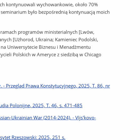
nych kontynuowali wychowankowie, około 70%
 seminarium było bezpośrednią kontynuacją moich
 ramach programów ministerialnych [Lwów,
anych [Użhorod, Ukraina; Kamieniec Podolski,
or na Uniwersytecie Biznesu i Menadżmentu
cieli Polskich w Ameryce z siedzibą w Chicago
 - Przegląd Prawa Konstytucyjnego, 2025, T. 86, nr
udia Polonijne, 2025, T. 46, s. 471-485
ssian-Ukrainian War (2014-2024). - Vìjs'kovo-
ytet Rzeszowski: 2025, 251 s.