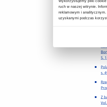
Wykorzystujemy pliki cookie 
202
ruch w naszej witrynie. Inf
reklamowym i analitycznym. 
Mni
uzyskanymi podczas korzysta
str
45-
Kul
Rze
kul
Bon
S. 
Pol
s. 
Rze
Prz
Z b
Vol