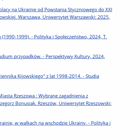
 Polacy na Ukrainie od Powstania Styczniowego do XXI
asowskiej. Warszawa, Uniwersytet Warszawski: 2025,
(1990-1999). - Polityka i Społeczeństwo, 2024, T.
tudium przypadków. - Perspektywy Kultury, 2024,
ennika Kijowskiego" z lat 1998-2014. - Studia
 Miasta Rzeszowa : Wybrane zagadnienia z
rzegorz Bonusiak. Rzeszów, Uniwersytet Rzeszowski:
ainie, w walkach na wschodzie Ukrainy. - Polityka i