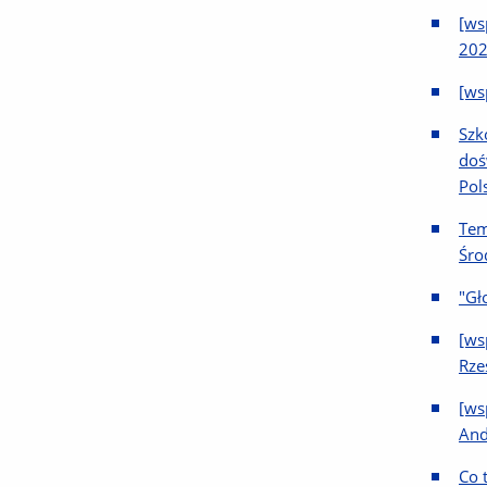
[ws
202
[ws
Szk
doś
Pol
Tem
Śro
"Gł
[ws
Rze
[ws
And
Co 