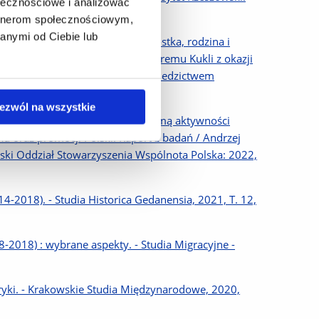
ołecznościowe i analizować
artnerom społecznościowym,
anymi od Ciebie lub
przykładzie Berdiańska W: Jednostka, rodzina i
owa dedykowana Profesorowi Cezaremu Kukli z okazji
 Białystok, Instytut Badań nad Dziedzictwem
ezwól na wszystkie
h Zespołów Folklorystycznych formą aktywności
ku oraz promocji Polski. Raport z badań / Andrzej
ski Oddział Stowarzyszenia Wspólnota Polska: 2022,
14-2018). - Studia Historica Gedanensia, 2021, T. 12,
88-2018) : wybrane aspekty. - Studia Migracyjne -
yki. - Krakowskie Studia Międzynarodowe, 2020,