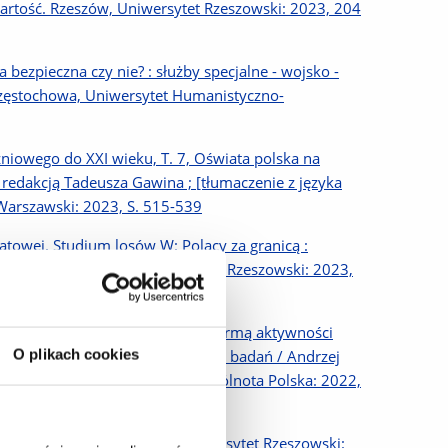
wartość. Rzeszów, Uniwersytet Rzeszowski: 2023, 204
a bezpieczna czy nie? : służby specjalne - wojsko -
Częstochowa, Uniwersytet Humanistyczno-
zniowego do XXI wieku, T. 7, Oświata polska na
od redakcją Tadeusza Gawina ; [tłumaczenie z języka
 Warszawski: 2023, S. 515-539
iatowej. Studium losów W: Polacy za granicą :
aweł Grata. Rzeszów, Uniwersytet Rzeszowski: 2023,
ych Zespołów Folklorystycznych formą aktywności
O plikach cookies
ku oraz promocji Polski : raport z badań / Andrzej
ski Oddział Stowarzyszenia Wspólnota Polska: 2022,
nolitą ojczyznę. Rzeszów, Uniwersytet Rzeszowski: