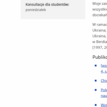
Moje zai
Konsultacje dla studentów:
wszystki
poniedziałek
docieka
W ramac
Ukraina;
Ukraina,
w Berdia
[1997, 2
Publik
[ws
4, 
Chi
Pol
nau
Woj