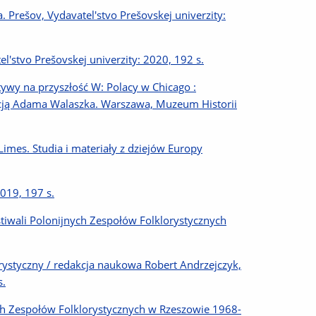
. Prešov, Vydavatel'stvo Prešovskej univerzity:
l'stvo Prešovskej univerzity: 2020, 192 s.
ktywy na przyszłość W: Polacy w Chicago :
dakcją Adama Walaszka. Warszawa, Muzeum Historii
Limes. Studia i materiały z dziejów Europy
019, 197 s.
tiwali Polonijnych Zespołów Folklorystycznych
urystyczny / redakcja naukowa Robert Andrzejczyk,
s.
nych Zespołów Folklorystycznych w Rzeszowie 1968-