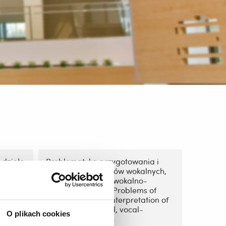
dzieło
Problematyka przygotowania i
eczny
interpretacji utworów wokalnych,
uce /
instrumentalnych, wokalno-
rk –
instrumentalnych/Problems of
s an
preparation and interpretation of
vocal, instrumental, vocal-
O plikach cookies
instrumental works