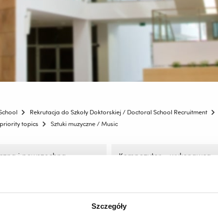
School
Rekrutacja do Szkoły Doktorskiej / Doctoral School Recruitment
riority topics
Sztuki muzyczne / Music
yczna i powszechna
Kompozytor – wykonawca – 
ja muzyczna na wszystkich
– perceptor – kontekst społ
ch kształcenia /Artistic
jako przedmiot badań w szt
neral music education at all
Composer – performer – wo
of education
perceptor – social context a
object of study in art
Szczegóły