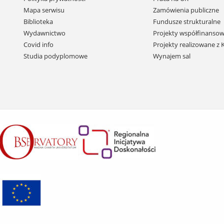
nawigację
Mapa serwisu
Zamówienia publiczne
i
Biblioteka
Fundusze strukturalne
przejdź
Wydawnictwo
Projekty współfinansow
do
Covid info
Projekty realizowane z
treści
Studia podyplomowe
Wynajem sal