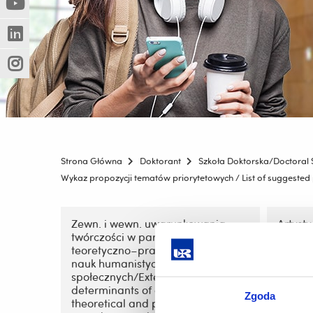
(Nowe
(Link
innej
okno)
do
strony)
(Nowe
(Link
innej
okno)
do
strony)
(Nowe
(Link
innej
okno)
do
strony)
innej
strony)
Strona Główna
Doktorant
Szkoła Doktorska/Doctoral 
Wykaz propozycji tematów priorytetowych / List of suggested p
Pomiń
nawigację
Zewn. i wewn. uwarunkowania
Artyst
twórczości w paradygmatach
edukac
i
teoretyczno–praktycznym sztuki,
pozioma
przejdź
nauk humanistycznych i
and ge
do
społecznych/External and internal
levels 
treści
determinants of creativity in the
Zgoda
theoretical and practical