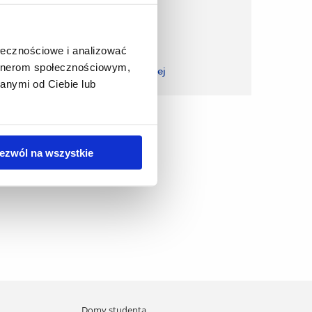
ołecznościowe i analizować
artnerom społecznościowym,
zobacz więcej
anymi od Ciebie lub
ezwól na wszystkie
Domy studenta