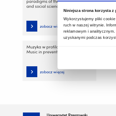
paradigms of the arts, humanities
and social scienc
Niniejsza strona korzysta z
Wykorzystujemy pliki cookie 
ruch w naszej witrynie. Inf
zobacz więcej
reklamowym i analitycznym. 
uzyskanymi podczas korzysta
Muzyka w profilaktyce i zdrowiu /
Music in prevention and health
zobacz więcej
Uniwersytet Rzeszowski