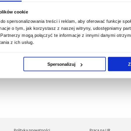
 plików cookie
do spersonalizowania treści i reklam, aby oferować funkcje sp
ormacje o tym, jak korzystasz z naszej witryny, udostępniamy p
zobacz więcej
zobacz więcej
Partnerzy mogą połączyć te informacje z innymi danymi otrzym
nia z ich usług.
Spersonalizuj
Z
Pomiń
Polityka prywatności
Praca na UR