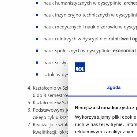
nauk humanistycznych w dyscyplinie:
archeo
nauk inżynieryjno-technicznych w dyscyplin
nauk medycznych i nauk o zdrowiu w dyscyp
nauk rolniczych w dyscyplinie:
rolnictwo i o
nauk społecznych w dyscyplinie:
ekonomia i 
nauk ścisłych i przyrodniczych w dyscyplini
sztuki w dyscyplinie:
sztuki muzyczne, sztuki
Zgoda
Kształcenie w Szkole Doktorskiej Uniwersytetu 
6 do 8 semestrów.
Kształcenie w Szkole Doktorskiej Uniwersytetu R
Niniejsza strona korzysta z
Podstawowym językiem, w którym prowadzony jest
całego cyklu kształcenia w języku angielskim.
Wykorzystujemy pliki cookie 
Realizacja kształcenia w Szkole Doktorskiej Un
ruch w naszej witrynie. Inf
Kwalifikacji, określonych Rozporządzeniem Mini
reklamowym i analitycznym. 