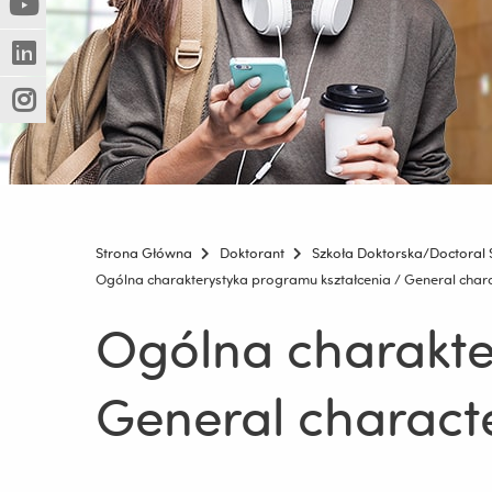
(Nowe
(Link
innej
okno)
do
strony)
(Nowe
(Link
innej
okno)
do
strony)
(Nowe
(Link
innej
okno)
do
strony)
innej
strony)
Strona Główna
Doktorant
Szkoła Doktorska/Doctoral 
Ogólna charakterystyka programu kształcenia / General charact
Ogólna charakte
General characte