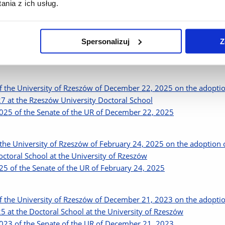
kiej Ramy Kwalifikacji (Dz. U. z 2018 r. poz. 2218).
nia z ich usług.
ę oraz formy ich oceny określają sylabusy poszczególnych przed
Spersonalizuj
Z
niversity of Rzeszów have been established for education cycles st
 the University of Rzeszów of December 22, 2025 on the adoption
 at the Rzeszów University Doctoral School
025 of the Senate of the UR of December 22, 2025
the University of Rzeszów of February 24, 2025 on the adoption o
ctoral School at the University of Rzeszów
5 of the Senate of the UR of February 24, 2025
 the University of Rzeszów of December 21, 2023 on the adoption
 at the Doctoral School at the University of Rzeszów
023 of the Senate of the UR of December 21, 2023