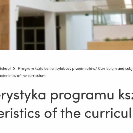
School
Program kształcenia i sylabusy przedmiotów/ Curriculum and subje
eristics of the curriculum
rystyka programu ksz
ristics of the curric