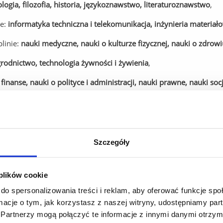
logia, filozofia, historia, językoznawstwo, literaturoznawstwo
,
ie:
informatyka techniczna i telekomunikacja, inżynieria materiał
linie:
nauki medyczne, nauki o kulturze fizycznej, nauki o zdrowi
grodnictwo, technologia żywności i żywienia
,
finanse, nauki o polityce i administracji, nauki prawne, nauki so
e:
biotechnologia, matematyka, nauki biologiczne, nauki fizyczne
,
 plastyczne i konserwacja dzieł sztuki
.
Szczegóły
Rzeszowskiego jest prowadzone na podstawie programu kształcen
zeszowskiego jest prowadzone zgodnie z zasadami Europejskiej K
 plików cookie
 program kształcenia jest język polski. Dla doktorantek/dokto
do spersonalizowania treści i reklam, aby oferować funkcje sp
iwersytetu Rzeszowskiego umożliwia osiągnięcie efektów uczeni
ormacje o tym, jak korzystasz z naszej witryny, udostępniamy p
stra Nauki i Szkolnictwa Wyższego z dnia 14 listopada 2018 r.
Partnerzy mogą połączyć te informacje z innymi danymi otrzym