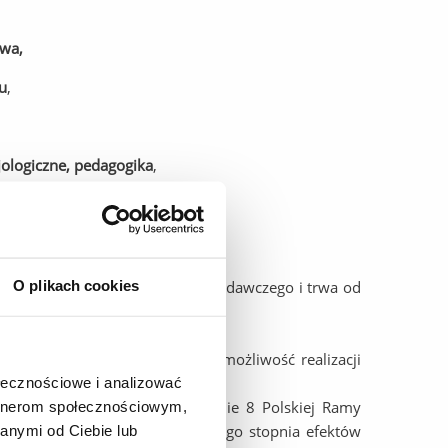
owa,
u
,
cjologiczne, pedagogika
,
O plikach cookies
ia oraz indywidualnego planu badawczego i trwa od
arty Naukowca.
rantów zagranicznych istnieje możliwość realizacji
ołecznościowe i analizować
a się dla klasyfikacji na poziomie 8 Polskiej Ramy
artnerom społecznościowym,
 w sprawie charakterystyk drugiego stopnia efektów
anymi od Ciebie lub