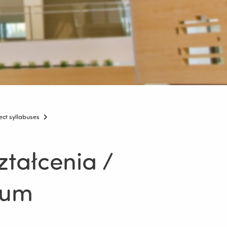
ct syllabuses
tałcenia /
ulum