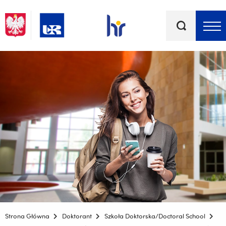
Słowa
kluczowe
Menu - górna belka
Strona Główna
Doktorant
Szkoła Doktorska/Doctoral School