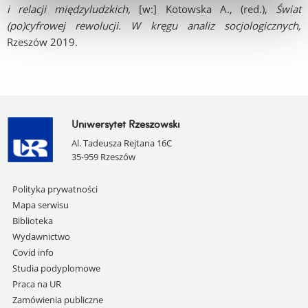
i relacji międzyludzkich,
[w:] Kotowska A., (red.),
Świat
(po)cyfrowej rewolucji. W kręgu analiz socjologicznych,
Rzeszów 2019.
Uniwersytet Rzeszowski
Al. Tadeusza Rejtana 16C
35-959 Rzeszów
Pomiń
Polityka prywatności
nawigację
Mapa serwisu
i
Biblioteka
przejdź
Wydawnictwo
do
Covid info
treści
Studia podyplomowe
Praca na UR
Zamówienia publiczne