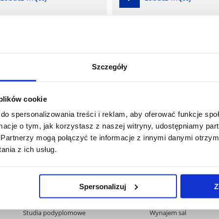
Szczegóły
 plików cookie
do spersonalizowania treści i reklam, aby oferować funkcje sp
ormacje o tym, jak korzystasz z naszej witryny, udostępniamy p
Partnerzy mogą połączyć te informacje z innymi danymi otrzym
nia z ich usług.
Pomiń
Polityka prywatności
Praca na UR
nawigację
Mapa serwisu
Zamówienia publiczne
i
Biblioteka
Fundusze strukturalne
Spersonalizuj
Z
przejdź
Wydawnictwo
Projekty współfinansow
do
Covid info
Projekty realizowane z
treści
Studia podyplomowe
Wynajem sal