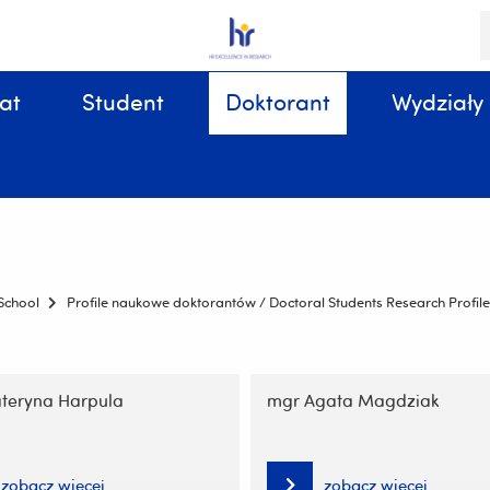
S
i
k
at
Student
Doktorant
Wydziały
Sprawy organizacyjne, związane z tokiem studiów
School
Profile naukowe doktorantów / Doctoral Students Research Profile
teryna Harpula
mgr Agata Magdziak
zobacz więcej
zobacz więcej