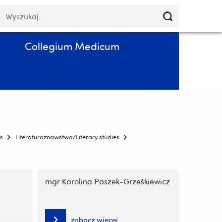
Pomiń
łowa
Poczta
Kontakt
PL
nawigację
luczowe
i
przejdź
Collegium Medicum
do
treści
s
Literaturoznawstwo/Literary studies
mgr Karolina Paszek-Grześkiewicz
zobacz więcej