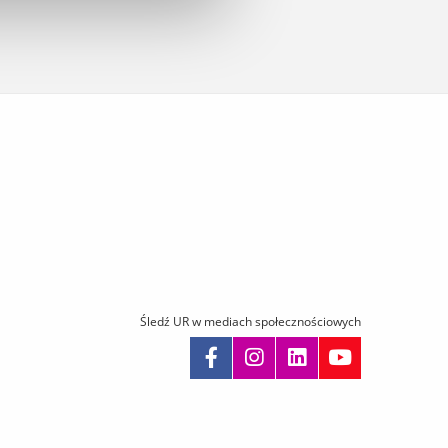
Śledź UR w mediach społecznościowych
omiń
awigację