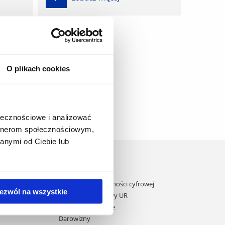
O plikach cookies
ołecznościowe i analizować
artnerom społecznościowym,
anymi od Ciebie lub
Domy studenta
Dane kontaktowe
Deklaracja dostępności cyfrowej
ezwól na wszystkie
ane przez UE
Rachunek bankowy UR
 KPO
Projekty badawcze
Darowizny