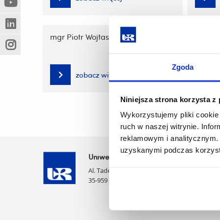
treści
(Nowe
(Link
innej
okno)
do
strony)
(Nowe
(Link
innej
mgr Piotr Wojtaszek
okno)
do
strony)
(Nowe
(Link
innej
okno)
do
strony)
Zgoda
innej
zobacz więcej
strony)
Niniejsza strona korzysta z
Wykorzystujemy pliki cookie 
ruch w naszej witrynie. Inf
reklamowym i analitycznym. 
uzyskanymi podczas korzysta
Uniwersytet Rzeszowski
Al. Tadeusza Rejtana 16C
35-959 Rzeszów