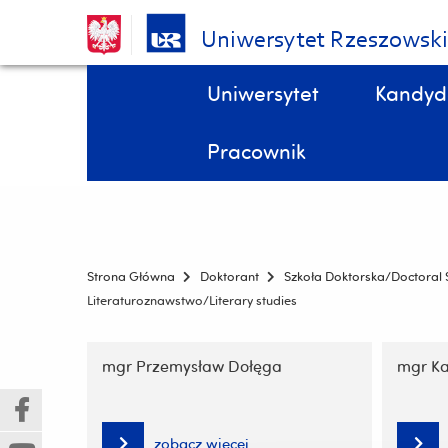
Uniwersytet Rzeszowsk
Pomiń
Menu - górna belka
Uniwersytet
Kandyd
nawigację
i
STYPENDIA, domy studenta, kredyty studenckie, ubezpieczenia DOKTORANCI
Wydział Biologii, Ochrony Przyrody i Zrównoważonego Rozwoju
przejdź
Pracownik
do
treści
Strona Główna
Doktorant
Szkoła Doktorska/Doctoral 
Literaturoznawstwo/Literary studies
Pomiń
nawigację
mgr Przemysław Dołęga
mgr Ka
i
przejdź
(Nowe
(Link
do
okno)
do
zobacz więcej