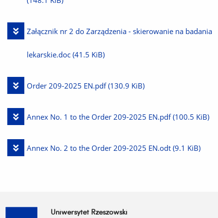
(148.1 KiB)
Pobierz
Załącznik nr 2 do Zarządzenia - skierowanie na badania
plik
lekarskie.doc
(41.5 KiB)
Pobierz
Order 209-2025 EN.pdf
(130.9 KiB)
plik
Pobierz
Annex No. 1 to the Order 209-2025 EN.pdf
(100.5 KiB)
plik
Pobierz
Annex No. 2 to the Order 209-2025 EN.odt
(9.1 KiB)
plik
Uniwersytet Rzeszowski