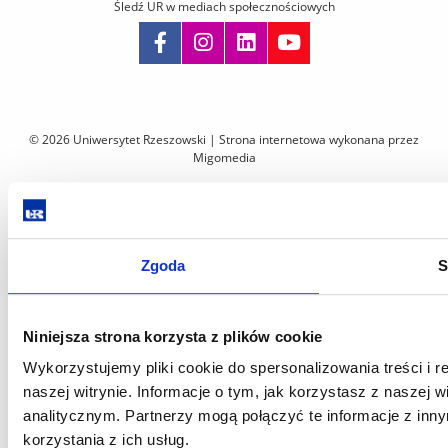
Śledź UR w mediach społecznościowych
Pomiń
nawigację
i
© 2026 Uniwersytet Rzeszowski |
Strona internetowa wykonana przez
przejdź
Migomedia
do
treści
Zgoda
S
Niniejsza strona korzysta z plików cookie
Wykorzystujemy pliki cookie do spersonalizowania treści i 
naszej witrynie. Informacje o tym, jak korzystasz z nasze
analitycznym. Partnerzy mogą połączyć te informacje z in
korzystania z ich usług.