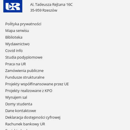
Al. Tadeusza Rejtana 16C
35-959 Rzeszów
Pomiń
Polityka prywatności
nawigację
Mapa serwisu
i
Biblioteka
przejdź
Wydawnictwo
do
Covid info
treści
Studia podyplomowe
Praca na UR
Zamówienia publiczne
Fundusze strukturalne
Projekty współfinansowane przez UE
Projekty realizowane z KPO
Wynajem sal
Domy studenta
Dane kontaktowe
Deklaracja dostępności cyfrowej
Rachunek bankowy UR