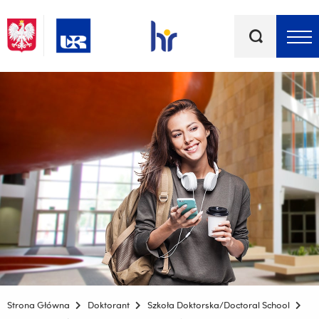
Słowa
kluczowe
Menu - górna belka
Strona Główna
Doktorant
Szkoła Doktorska/Doctoral School