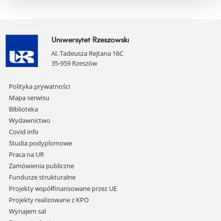
Uniwersytet Rzeszowski
Al. Tadeusza Rejtana 16C
35-959 Rzeszów
Pomiń
Polityka prywatności
nawigację
Mapa serwisu
i
Biblioteka
przejdź
Wydawnictwo
do
Covid info
treści
Studia podyplomowe
Praca na UR
Zamówienia publiczne
Fundusze strukturalne
Projekty współfinansowane przez UE
Projekty realizowane z KPO
Wynajem sal