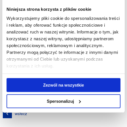
Celem wyjazdu było zbieranie materiałów do pracy
Niniejsza strona korzysta z plików cookie
doktorskiej Pawła Korbusa, którego zainteresowania oscylują
Wykorzystujemy pliki cookie do spersonalizowania treści
wokół wielokulturowej przestrzeni Podkarpacia. Interesują go
i reklam, aby oferować funkcje społecznościowe i
wpływy, różnice i podobieństwa z regionami krajów
analizować ruch w naszej witrynie. Informacje o tym, jak
sąsiadujących. Wizyta studyjna i spotkania z liderami CNK
korzystasz z naszej witryny, udostępniamy partnerom
Zahrada umożliwiły zawarcie nowych kontaktów, otwierając
społecznościowym, reklamowym i analitycznym.
kolejne pola badawcze i przestrzenie obserwacji.
Partnerzy mogą połączyć te informacje z innymi danymi
otrzymanymi od Ciebie lub uzyskanymi podczas
korzystania z ich usług.
W czasie pobytu w Bańskiej Bystrzycy Paweł Korbus wykonał
i zaprezentował szkic pracy wideoperformance i instalacji
performatywnej
Post-opimistic contemplation.
W wystąpieniu
Zezwól na wszystkie
udział wzięli młodzi artyści związani z CNK Zahrada m.in.
tancerz baletowy Tomáš Leci i śpiewak operowy Juraj Rafaj.
Spersonalizuj
wstecz