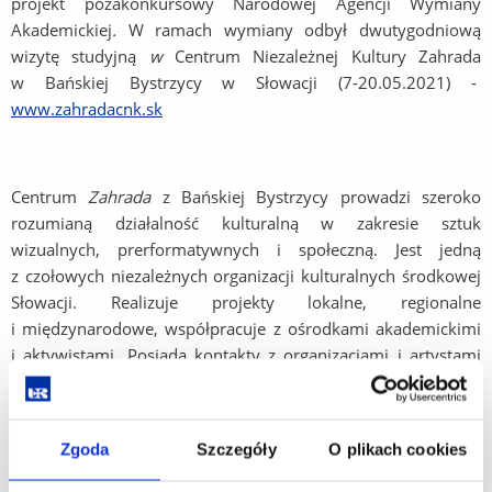
projekt pozakonkursowy Narodowej Agencji Wymiany
Akademickiej
.
W ramach wymiany odbył dwutygodniową
wizytę studyjną
w
Centrum Niezależnej Kultury Zahrada
w Bańskiej Bystrzycy w Słowacji (7-20.05.2021) -
www.zahradacnk.sk
Centrum
Zahrada
z Bańskiej Bystrzycy prowadzi szeroko
rozumianą działalność kulturalną w zakresie sztuk
wizualnych, prerformatywnych i społeczną. Jest jedną
z czołowych niezależnych organizacji kulturalnych środkowej
Słowacji. Realizuje projekty lokalne, regionalne
i międzynarodowe, współpracuje z ośrodkami akademickimi
i aktywistami. Posiada kontakty z organizacjami i artystami
w całej Słowacji i zza granicy. CNK Zahrada to także centrum
ruchu obywatelskiego regionu. Liderzy organizacji aktywnie
włączają się w sprawy polityki miasta i samorządu.
Zgoda
Szczegóły
O plikach cookies