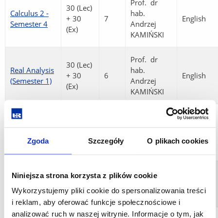
Prof. dr
30 (Lec)
Calculus 2 -
hab.
+ 30
7
English
Semester 4
Andrzej
(Ex)
KAMIŃSKI
Prof. dr
30 (Lec)
Real Analysis
hab.
+ 30
6
English
(Semester 1)
Andrzej
(Ex)
KAMIŃSKI
Prof. dr
Measure
30 (Lec)
hab.
Theory
+ 30
6
English
Andrzej
Zgoda
Szczegóły
O plikach cookies
(Semester 3)
(Ex)
KAMIŃSKI
Introduction
30 (Lec)
Niniejsza strona korzysta z plików cookie
Dr Urszula
to logic and
+ 30
6
English
Dudziak
Wykorzystujemy pliki cookie do spersonalizowania treści
set theory
(Ex)
i reklam, aby oferować funkcje społecznościowe i
analizować ruch w naszej witrynie. Informacje o tym, jak