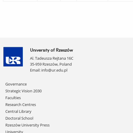
University of Rzeszów
Al. Tadeusza Rejtana 16C
35-959 Rzeszów, Poland
Email:
info@ur.edu.pl
Skip
Governance
navigation
Strategic Vision 2030
Faculties
Research Centres
Central Library
Doctoral School
Rzeszów University Press
University