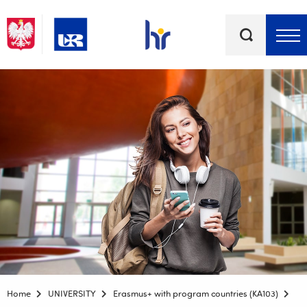
Keywords
Top bar menu
Home
UNIVERSITY
Erasmus+ with program countries (KA103)