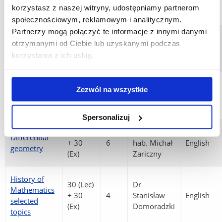
Mathematical
Dr Urszula
30
6
English
korzystasz z naszej witryny, udostępniamy partnerom
Logic
Dudziak
społecznościowym, reklamowym i analitycznym.
Partnerzy mogą połączyć te informacje z innymi danymi
30 (Lec)
Prof. dr
otrzymanymi od Ciebie lub uzyskanymi podczas
Topology
+ 30
6
hab. Michał
English
korzystania z ich usług.
(Ex)
Zariczny
30 (Lec)
Prof. dr
Zezwól na wszystkie
Algebra
+ 30
6
hab. Michał
English
(Ex)
Zariczny
Spersonalizuj
30 (Lec)
Prof. dr
Differential
+ 30
6
hab. Michał
English
geometry
(Ex)
Zariczny
History of
30 (Lec)
Dr
Mathematics
+ 30
4
Stanisław
English
selected
(Ex)
Domoradzki
topics