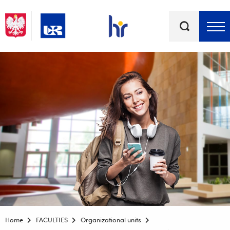
Keywords
Top bar menu
Home
FACULTIES
Organizational units