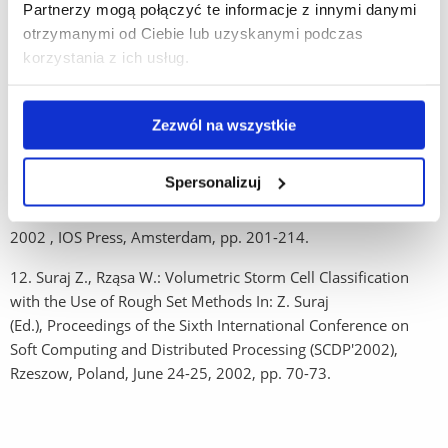
10. Rząsa W., Suraj Z.: A New Method for Determining of
Partnerzy mogą połączyć te informacje z innymi danymi
Extensions and Restrictions of Informtion Systems. In: J.
otrzymanymi od Ciebie lub uzyskanymi podczas
Alpigini, J.F. Peters, A. Skowron, N. Zhong (Eds.), Rough Sets
korzystania z ich usług.
and Current Trends in Computing (RSCTC'2002), Lecture Notes
in Artificial Intelligence 2475. Berlin: Springer-Verlag, 2002,
pp. 197-204.
Zezwól na wszystkie
11. Suraj Z., Peters J.F., Rząsa W.: A Comparison of Different
Spersonalizuj
Decision Algorithms Used in Volumetric Storm Cells
Classification. Fundamenta Informaticae, Vol. 51, No. 1- 2,
2002 , IOS Press, Amsterdam, pp. 201-214.
12. Suraj Z., Rząsa W.: Volumetric Storm Cell Classification
with the Use of Rough Set Methods In: Z. Suraj
(Ed.), Proceedings of the Sixth International Conference on
Soft Computing and Distributed Processing (SCDP'2002),
Rzeszow, Poland, June 24-25, 2002, pp. 70-73.