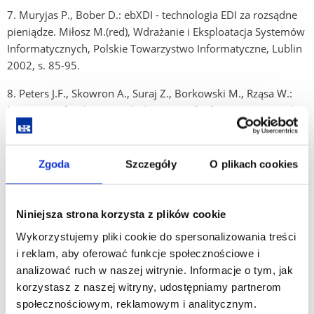
7. Muryjas P., Bober D.: ebXDI - technologia EDI za rozsądne
pieniądze. Miłosz M.(red), Wdrażanie i Eksploatacja Systemów
Informatycznych, Polskie Towarzystwo Informatyczne, Lublin
2002, s. 85-95.
8. Peters J.F., Skowron A., Suraj Z., Borkowski M., Rząsa W.:
Measures of Inclusion and Closeness of Information Granules:
A Rough Set Approach. In: J. Alpigini, J.F. Peters, A. Skowron,
N. Zhong (Eds.), Rough Sets and Current Trends in Computing
(RSCTC'2002), Lecture Notes in Artificial Intelligence 2475
Zgoda
Szczegóły
O plikach cookies
Berlin: Springer-Verlag, 2002, pp. 304-311.
9. Peters J.F., Skowron A., Suraj Z., Rząsa W., Borkowski M.:
Niniejsza strona korzysta z plików cookie
Clustering: A Rough Set Approach to Constructing Information
Wykorzystujemy pliki cookie do spersonalizowania treści
Granules In: Z. Suraj (Ed.),Proceedings of the Sixth
i reklam, aby oferować funkcje społecznościowe i
International Conference on Soft Computing and Distributed
analizować ruch w naszej witrynie. Informacje o tym, jak
Processing (SCDP'2002), Rzeszow, Poland, June 24-25, 2002,
korzystasz z naszej witryny, udostępniamy partnerom
pp. 57-61.
społecznościowym, reklamowym i analitycznym.