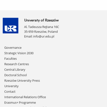
University of Rzeszów
Al. Tadeusza Rejtana 16C
35-959 Rzeszów, Poland
Email:
info@ur.edu.pl
Skip
Governance
navigation
Strategic Vision 2030
Faculties
Research Centres
Central Library
Doctoral School
Rzeszów University Press
University
Contact
International Relations Office
Erasmus+ Programme