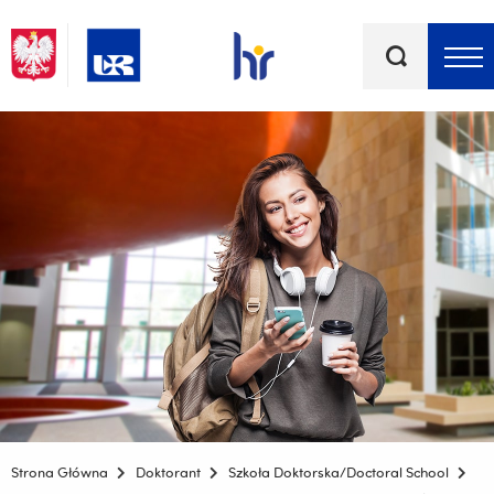
Słowa
kluczowe
Menu - górna belka
Strona Główna
Doktorant
Szkoła Doktorska/Doctoral School