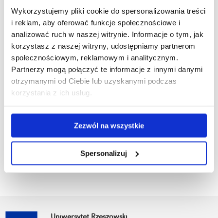
Supervisor:
dr hab. inż. Agata Znamirowska, prof. UR
Wykorzystujemy pliki cookie do spersonalizowania treści
e-mail:
aznamirowska@ur.edu.pl
i reklam, aby oferować funkcje społecznościowe i
analizować ruch w naszej witrynie. Informacje o tym, jak
Abstract:
Research will focus on determining the role of
korzystasz z naszej witryny, udostępniamy partnerom
various factors influencing the bioavailability of phenolic
społecznościowym, reklamowym i analitycznym.
compounds in fermented milk or whey. The scope of the
Partnerzy mogą połączyć te informacje z innymi danymi
research will include: selection and evaluation of raw
otrzymanymi od Ciebie lub uzyskanymi podczas
materials as well as theoretical development of the optimal
korzystania z ich usług.
product composition using probiotic Bifidobacterium and
Lactobacillus strains; performing several variants of tests;
determination of health-promoting properties during storage,
Zezwól na wszystkie
including the determination of the bioavailability of phenolic
compounds and the viability of bacterial cells using the
Spersonalizuj
simulated in vitro digestion method.
Uniwersytet Rzeszowski