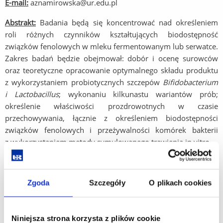
E-mail:
aznamirowska@ur.edu.pl
Abstrakt:
Badania będą się koncentrować nad określeniem
roli różnych czynników kształtujących biodostępność
związków fenolowych w mleku fermentowanym lub serwatce.
Zakres badań będzie obejmował: dobór i ocenę surowców
oraz teoretyczne opracowanie optymalnego składu produktu
z wykorzystaniem probiotycznych szczepów
Bifidobacterium
i Lactobacillus
; wykonaniu kilkunastu wariantów prób;
określenie właściwości prozdrowotnych w czasie
przechowywania, łącznie z określeniem biodostępności
związków fenolowych i przeżywalności komórek bakterii
z wykorzystaniem metody symulowanego trawienia in vitro.
Research Topic: Health-promoting properties of probiotic
Zgoda
Szczegóły
O plikach cookies
fermented milk (or whey) with increased bioavailability of
polyphenols
Niniejsza strona korzysta z plików cookie