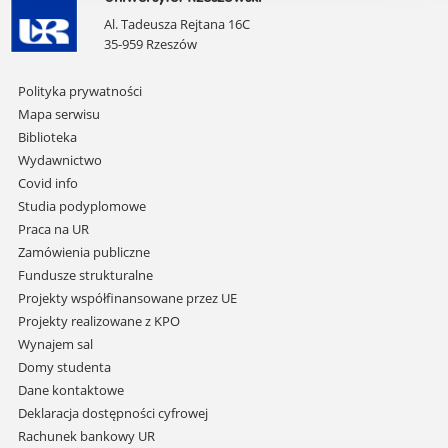
Al. Tadeusza Rejtana 16C
35-959 Rzeszów
Pomiń
Polityka prywatności
nawigację
Mapa serwisu
i
Biblioteka
przejdź
Wydawnictwo
do
Covid info
treści
Studia podyplomowe
Praca na UR
Zamówienia publiczne
Fundusze strukturalne
Projekty współfinansowane przez UE
Projekty realizowane z KPO
Wynajem sal
Domy studenta
Dane kontaktowe
Deklaracja dostępności cyfrowej
Rachunek bankowy UR