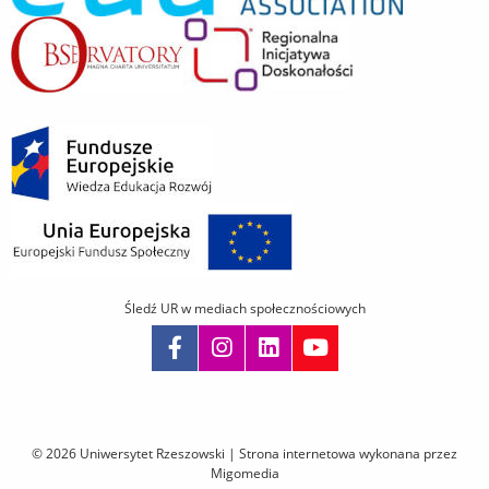
Śledź UR w mediach społecznościowych
Pomiń
nawigację
i
© 2026 Uniwersytet Rzeszowski |
Strona internetowa wykonana przez
przejdź
Migomedia
do