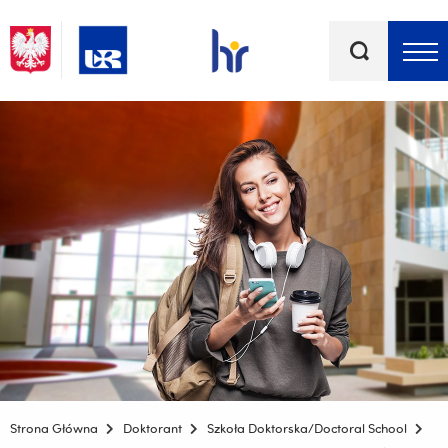
Słowa
kluczowe
Menu - górna belka
Strona Główna
Doktorant
Szkoła Doktorska/Doctoral School