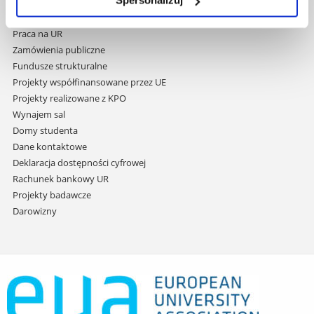
Spersonalizuj
Covid info
treści
Studia podyplomowe
Praca na UR
Zamówienia publiczne
Fundusze strukturalne
Projekty współfinansowane przez UE
Projekty realizowane z KPO
Wynajem sal
Domy studenta
Dane kontaktowe
Deklaracja dostępności cyfrowej
Rachunek bankowy UR
Projekty badawcze
Darowizny