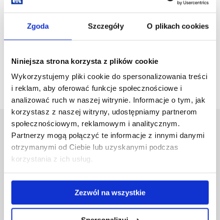
Research Topic: Polish / French / American / Australian
Zgoda
Szczegóły
O plikach cookies
contemporary political history (1945-2021)
Supervisor:
dr hab. Patryk Pleskot, prof. UR
Niniejsza strona korzysta z plików cookie
E-mail:
ppleskot@ur.edu.pl
Wykorzystujemy pliki cookie do spersonalizowania treści
i reklam, aby oferować funkcje społecznościowe i
analizować ruch w naszej witrynie. Informacje o tym, jak
korzystasz z naszej witryny, udostępniamy partnerom
społecznościowym, reklamowym i analitycznym.
Uniwersytet Rzeszowski
Partnerzy mogą połączyć te informacje z innymi danymi
Al. Tadeusza Rejtana 16C
otrzymanymi od Ciebie lub uzyskanymi podczas
35-959 Rzeszów
korzystania z ich usług.
Pomiń
Polityka prywatności
nawigację
Mapa serwisu
Zezwól na wszystkie
i
Biblioteka
przejdź
Wydawnictwo
do